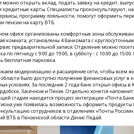
 можно открыть вклад, подать заявку на кредит, выпу
и кредитные карты. Специалисты проконсультируют, на
ервисы, программу лояльности, помогут оформить пер
и пенсии на карту ВТБ.
ном офисе организованы комфортные зоны обслуживан
я комната, установлены 4 банкомата с круглосуточным
ервис предварительной записи. Отделение можно посети
 по пятницу с 9:00 до 19:00, в субботу - с 10:00 до 15:00.
ь бесплатная парковка.
жаем модернизацию и расширение сети, чтобы всем ж
 области было доступно получение финансовых услуг в
ых условиях. За последние 2 года банк открыл офисы в 
рдобске, Засечном и Пензе. Отдельно хочется напомнить
щей стадии находится процесс интеграции «Почта Банка
гиона уже появилась возможность оформить продукты 
нсультацию сотрудников в отделениях «Почты России»,
й ВТБ в Пензенской области Денис Педай.