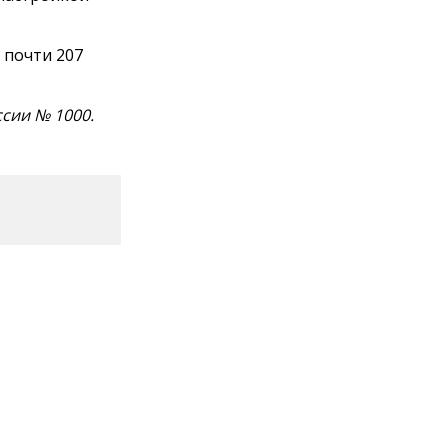
 почти 207
ссии № 1000.
ионных
Информ».