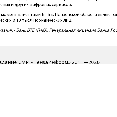
ения и других цифровых сервисов.
 момент клиентами ВТБ в Пензенской области являются
еских и 10 тысяч юридических лиц.
казчик - Банк ВТБ (ПАО). Генеральная лицензия Банка Ро
издание СМИ «ПензаИнформ» 2011—2026
вано Федеральной службой по надзору в сфере связи, информац
 массовых коммуникаций (Роскомнадзор).
о ЭЛ № ФС 77-77315 от 10.12.2019 года. Учредитель ООО «Пенза
ктор — Белова С.Д.
ции 8 (8412) 238-001, e-mail: editor@penzainform.ru
 старше 18 лет.
сия
|
Пользовательское соглашение