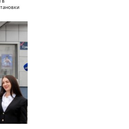
 в
становки