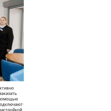
активно
заказать
с помощью
 подключают
 настройкой