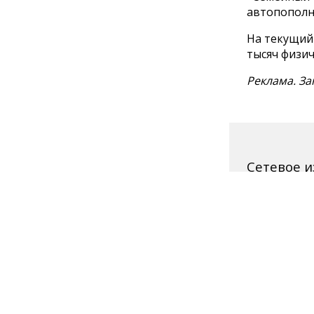
автопополн
На текущий
тысяч физич
Реклама. За
Сетевое 
Зарегистриро
технологий и
Свидетельств
Главный реда
Телефон редак
Для читателей
Полная вер