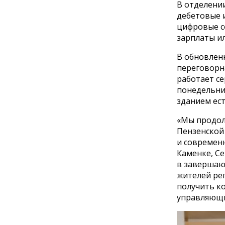
В отделении
дебетовые 
цифровые с
зарплаты ил
В обновлен
переговорна
работает с
понедельника
зданием ест
«Мы продол
Пензенской
и современн
Каменке, Се
в завершаю
жителей ре
получить ко
управляющи