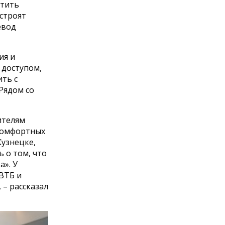
стить
строят
евод
ия и
 доступом,
ть с
 Рядом со
ителям
 комфортных
Кузнецке,
 о том, что
». У
ВТБ и
 – рассказал