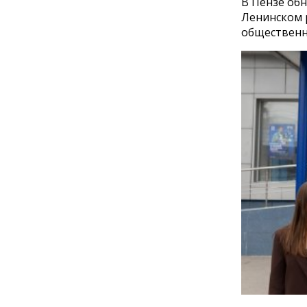
В Пензе обн
Ленинском 
общественн