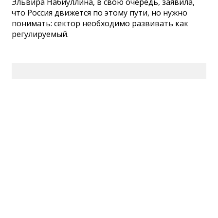
Эльвира Набиуллина, в свою очередь, заявила,
что Россия движется по этому пути, но нужно
понимать: сектор необходимо развивать как
регулируемый.
Сетевое издание СМИ
«ПензаИнформ» 2011—2026
Зарегистрировано Федеральной службой по
надзору в сфере связи, информационных
технологий и массовых коммуникаций
(Роскомнадзор).
Свидетельство ЭЛ № ФС 77-77315 от 10.12.2019
года. Учредитель ООО «ПензаИнформ». Главный
редактор — Белова С.Д.
Телефон редакции 8 (8412) 238-001, e-mail:
editor@penzainform.ru
Для читателей старше 18 лет.