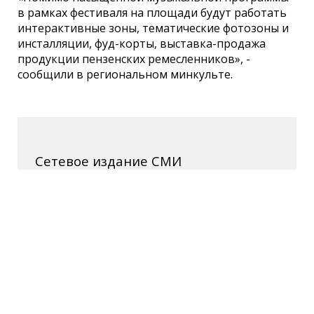
в рамках фестиваля на площади будут работать
интерактивные зоны, тематические фотозоны и
инсталляции, фуд-корты, выставка-продажа
продукции пензенских ремесленников», -
сообщили в региональном минкульте.
Сетевое издание СМИ
«ПензаИнформ» 2011—2026
Зарегистрировано Федеральной службой по
надзору в сфере связи, информационных
технологий и массовых коммуникаций
(Роскомнадзор).
Свидетельство ЭЛ № ФС 77-77315 от 10.12.2019
года. Учредитель ООО «ПензаИнформ». Главный
редактор — Белова С.Д.
Телефон редакции 8 (8412) 238-001, e-mail:
editor@penzainform.ru