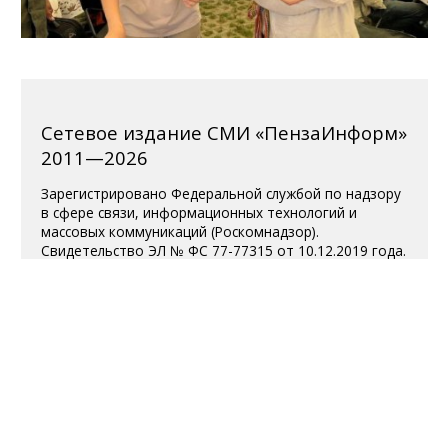
Сетевое издание СМИ «ПензаИнформ»
2011—2026
Зарегистрировано Федеральной службой по надзору
в сфере связи, информационных технологий и
массовых коммуникаций (Роскомнадзор).
Свидетельство ЭЛ № ФС 77-77315 от 10.12.2019 года.
Учредитель ООО «ПензаИнформ». Главный редактор
— Белова С.Д.
Телефон редакции 8 (8412) 238-001, e-mail:
editor@penzainform.ru
Для читателей старше 18 лет.
Полная версия
|
Пользовательское
соглашение