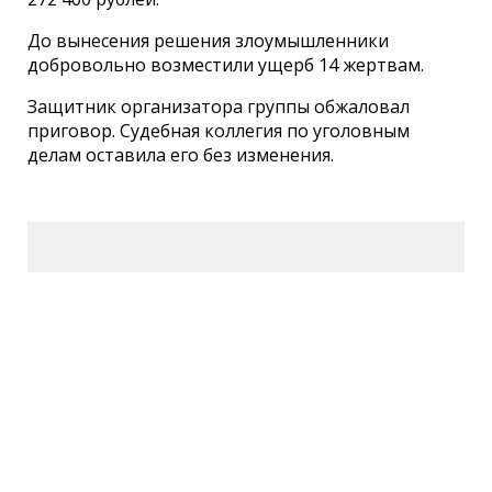
До вынесения решения злоумышленники
добровольно возместили ущерб 14 жертвам.
Защитник организатора группы обжаловал
приговор. Судебная коллегия по уголовным
делам оставила его без изменения.
Сетевое издание СМИ
«ПензаИнформ» 2011—2026
Зарегистрировано Федеральной службой по
надзору в сфере связи, информационных
технологий и массовых коммуникаций
(Роскомнадзор).
Свидетельство ЭЛ № ФС 77-77315 от 10.12.2019
года. Учредитель ООО «ПензаИнформ». Главный
редактор — Белова С.Д.