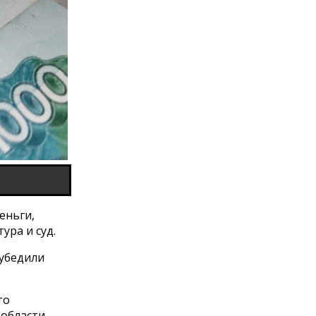
еньги,
ра и суд.
 убедили
то
области.