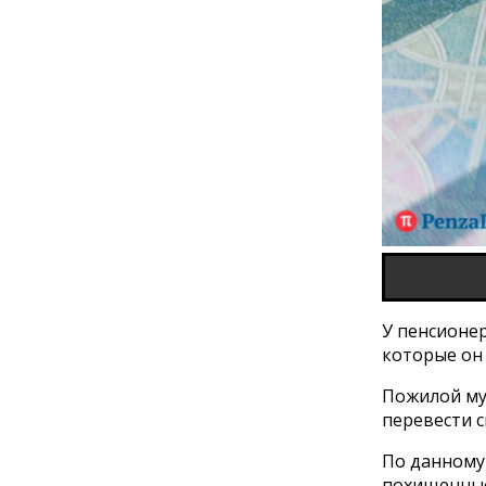
У пенсионер
которые он
Пожилой муж
перевести с
По данному 
похищенные