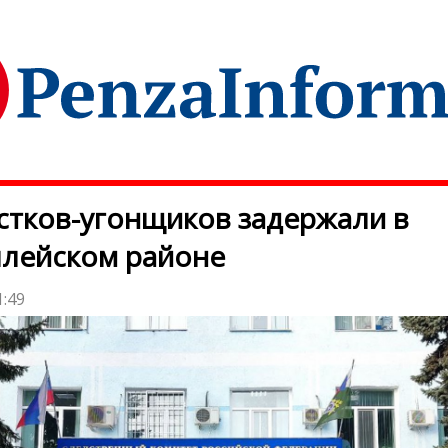
тков-угонщиков задержали в
лейском районе
1:49