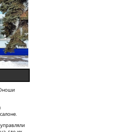
 Юноши
и
салоне.
 управляли
а, где их