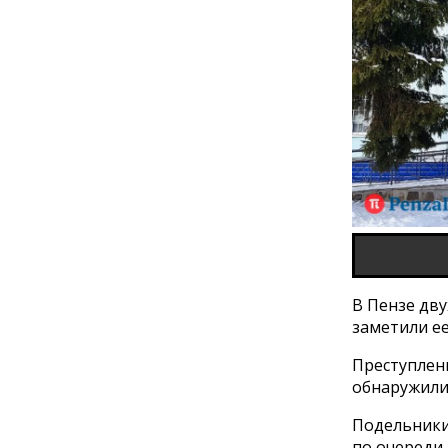
В Пензе дв
заметили е
Преступлен
обнаружили,
Подельники
по очереди.