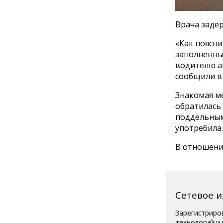
Врача задер
«Как поясни
заполненны
водителю ав
сообщили в
Знакомая ме
обратилась 
поддельным
употребила.
В отношени
Сетевое 
Зарегистриро
технологий и