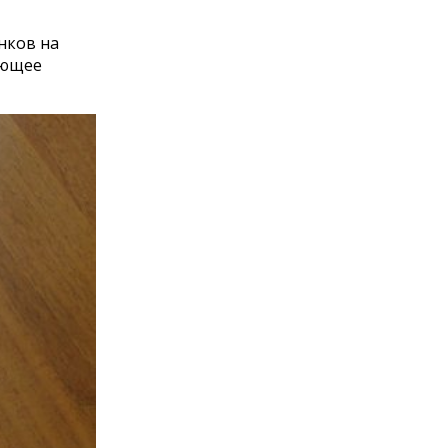
нков на
ующее