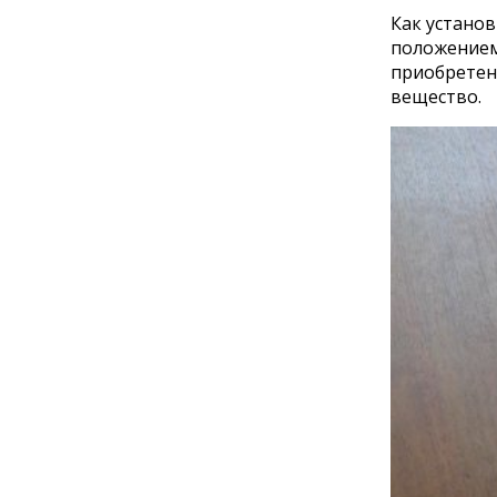
Как устано
положением
приобретен
вещество.