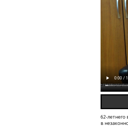
Этот брауз
62-летнего
в незаконн