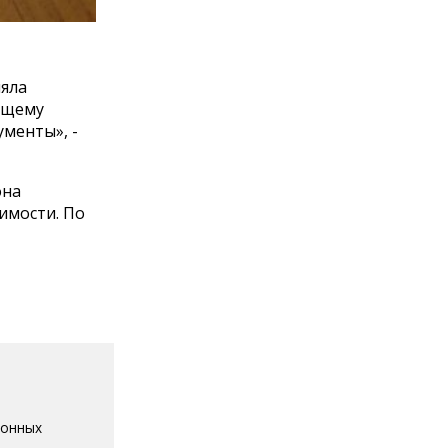
ляла
ающему
ументы», -
она
имости. По
ионных