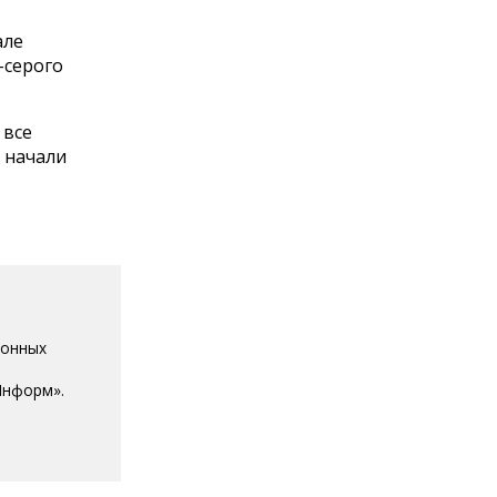
але
-серого
 все
 начали
ионных
Информ».