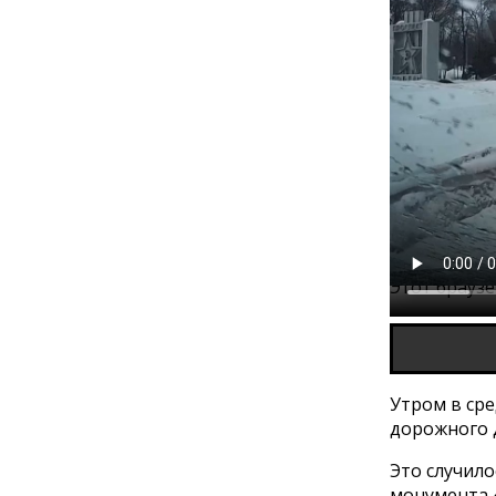
Этот брауз
Утром в сре
дорожного 
Это случило
монумента 