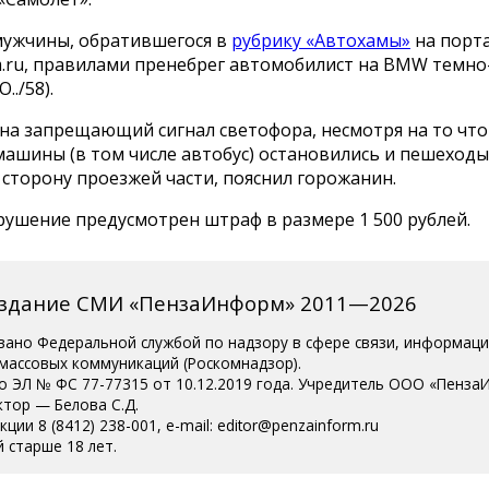
мужчины, обратившегося в
рубрику «Автохамы»
на порт
m.ru, правилами пренебрег автомобилист на BMW темно
../58).
на запрещающий сигнал светофора, несмотря на то что
машины (в том числе автобус) остановились и пешеходы
сторону проезжей части, пояснил горожанин.
рушение предусмотрен штраф в размере 1 500 рублей.
издание СМИ «ПензаИнформ» 2011—2026
вано Федеральной службой по надзору в сфере связи, информац
 массовых коммуникаций (Роскомнадзор).
о ЭЛ № ФС 77-77315 от 10.12.2019 года. Учредитель ООО «Пенза
ктор — Белова С.Д.
ции 8 (8412) 238-001, e-mail: editor@penzainform.ru
 старше 18 лет.
сия
|
Пользовательское соглашение