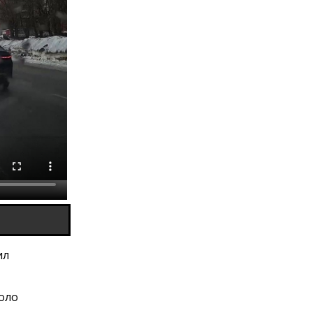
ил
коло