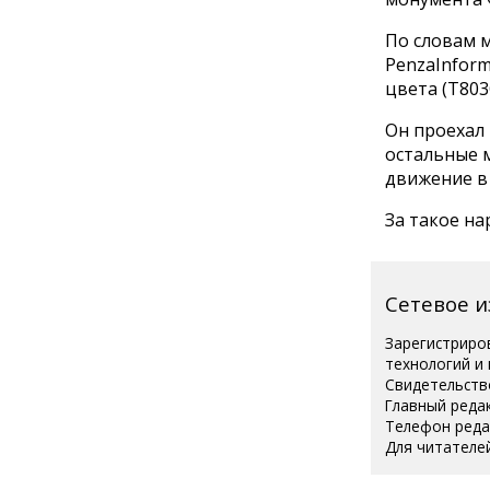
По словам 
PenzaInfor
цвета (Т803О
Он проехал 
остальные 
движение в 
За такое на
Сетевое 
Зарегистриро
технологий и
Свидетельств
Главный реда
Телефон редак
Для читателей
Полная вер