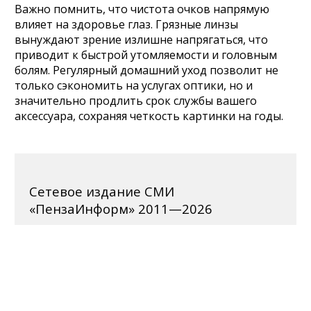
Важно помнить, что чистота очков напрямую
влияет на здоровье глаз. Грязные линзы
вынуждают зрение излишне напрягаться, что
приводит к быстрой утомляемости и головным
болям. Регулярный домашний уход позволит не
только сэкономить на услугах оптики, но и
значительно продлить срок службы вашего
аксессуара, сохраняя четкость картинки на годы.
Сетевое издание СМИ
«ПензаИнформ» 2011—2026
Зарегистрировано Федеральной службой по надзору
в сфере связи, информационных технологий и
массовых коммуникаций (Роскомнадзор).
Свидетельство ЭЛ № ФС 77-77315 от 10.12.2019
года. Учредитель ООО «ПензаИнформ». Главный
редактор — Белова С.Д.