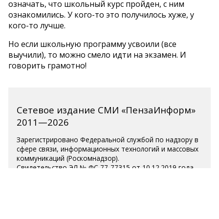
означать, что школьный курс пройден, с ним
ознакомились. У кого-то это получилось хуже, у
кого-то лучше.
Но если школьную программу усвоили (все
выучили), то можно смело идти на экзамен. И
говорить грамотно!
Сетевое издание СМИ «ПензаИнформ»
2011—2026
Зарегистрировано Федеральной службой по надзору в
сфере связи, информационных технологий и массовых
коммуникаций (Роскомнадзор).
Свидетельство ЭЛ № ФС 77-77315 от 10.12.2019 года.
Учредитель ООО «ПензаИнформ». Главный редактор —
Белова С.Д.
Телефон редакции 8 (8412) 238-001, e-mail:
editor@penzainform.ru
Для читателей старше 18 лет.