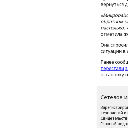
вернуться 
«Микрорайон
обратном н
настолько,
отметила ж
Она спросил
ситуации в 
Ранее сооб
перестали
з
остановку н
Сетевое 
Зарегистриро
технологий и
Свидетельств
Главный реда