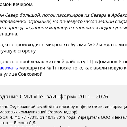
домой вечером.
 Север большой, поток пассажиров из Севера в Арбеко
аправлении огромный, но почему-то число машин сокр
 что проезд на данном маршруте становится недоступны
енщина.
а, что происходит с микроавтобусами № 27 и ждать ли
лучшую сторону.
щалось о проблемах жителей района у ТЦ «Домино». К 
аезжать
маршрутки № 1т после того, как ввели новую 
а улице Совхозной.
издание СМИ «ПензаИнформ» 2011—2026
вано Федеральной службой по надзору в сфере связи, информац
 массовых коммуникаций (Роскомнадзор).
о ЭЛ № ФС 77-77315 от 10.12.2019 года. Учредитель ООО «Пенза
ктор — Белова С.Д.