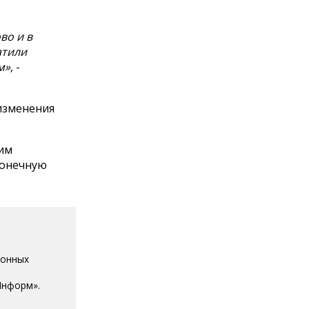
во и в
атили
м»
, -
 изменения
ним
конечную
ионных
Информ».