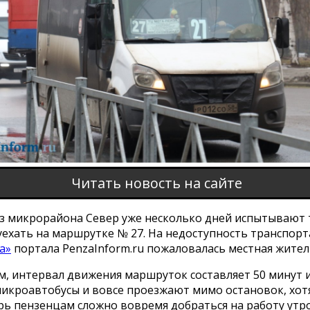
Читать новость на сайте
з микрорайона Север уже несколько дней испытывают 
уехать на маршрутке № 27. На недоступность транспорт
а»
портала PenzaInform.ru пожаловалась местная жител
м, интервал движения маршруток составляет 50 минут 
микроавтобусы и вовсе проезжают мимо остановок, хот
рь пензенцам сложно вовремя добраться на работу утр