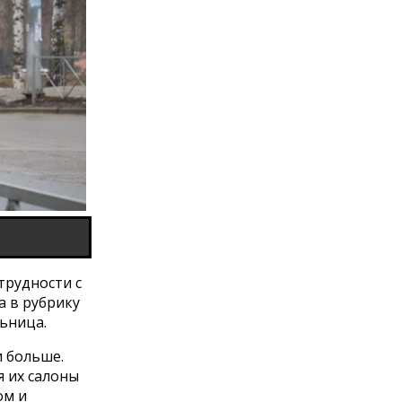
трудности с
а в рубрику
ьница.
и больше.
я их салоны
ом и