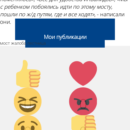
с ребенком побоялись идти по этому мосту,
пошли по ж/д путям, где и все ходят»,
- написали
они.
Добавить свою новость
Мои публикации
мост
жалоба
лестница
Палец
Лайк!
вверх!
Дикий
Агрессия!
0
0
смех!
Грусть :(
Палец
вниз!