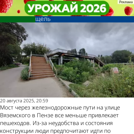
Глас народа
Глас народа
На мосту через железную дорогу
На мосту через железную дорогу
на ул. Вяземского появилась
на ул. Вяземского появилась
Другие
Погода и
щель
щель
новости по
курсы валют
теме
в Пензе
20 августа 2025, 20:59
Мост через железнодорожные пути на улице
Вяземского в Пензе все меньше привлекает
пешеходов. Из-за неудобства и состояния
конструкции люди предпочитают идти по