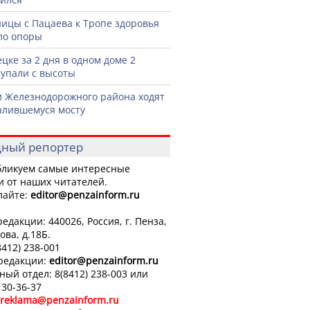
ницы с Пацаева к Тропе здоровья
ло опоры
ецке за 2 дня в одном доме 2
 упали с высоты
 Железнодорожного района ходят
алившемуся мосту
ный репортер
ликуем самые интересные
и от наших читателей.
лайте:
editor
@penzainform.ru
едакции: 440026, Россия, г. Пенза,
ова, д.18Б.
8412) 238-001
 редакции:
editor
@penzainform.ru
ный отдел: 8(8412) 238-003 или
 30-36-37
reklama@penzainform.ru