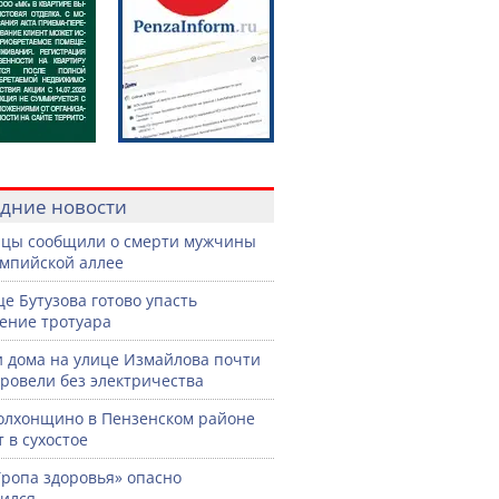
дние новости
цы сообщили о смерти мужчины
мпийской аллее
це Бутузова готово упасть
ение тротуара
 дома на улице Измайлова почти
провели без электричества
олхонщино в Пензенском районе
т в сухостое
Тропа здоровья» опасно
ился