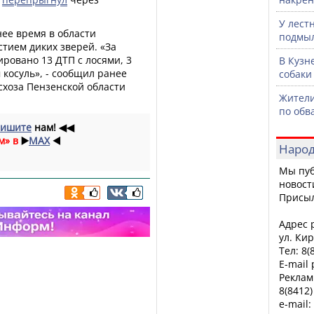
У лест
нее время в области
подмы
стием диких зверей. «За
ировано 13 ДТП с лосями, 3
В Кузн
 косуль», - сообщил ранее
собаки
хоза Пензенской области
Жители
по обв
ишите
нам!
◀◀
м» в
▶️
MAX
◀️
Народ
Мы пуб
новост
Присы
Адрес р
ул. Кир
Тел: 8(
E-mail
Реклам
8(8412)
e-mail: