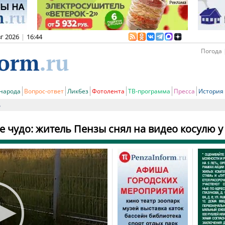
вг 2026
|
16:44
Погода 
 народа
Вопрос-ответ
Ликбез
Фотолента
ТВ-программа
Пресса
История
ь
е чудо: житель Пензы снял на видео косулю 