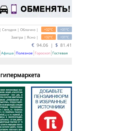
o
o
| Сегодня | Облачно |
+32
C
+31
C
o
o
Завтра | Ясно |
+32
C
+31
C
€
$
94.06 |
81.41
Афиша
Полезное
Гороскоп
Гостевая
у гипермаркета