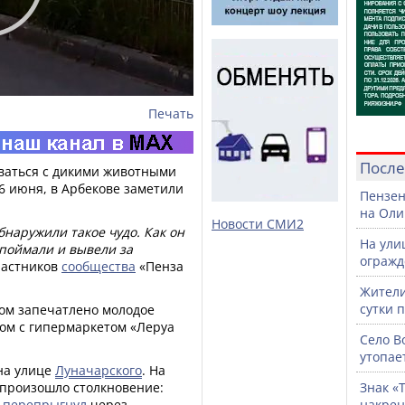
Печать
После
ваться с дикими животными
26 июня, в Арбекове заметили
Пензен
на Оли
Новости СМИ2
обнаружили такое чудо. Как он
На ули
 поймали и вывели за
огражд
частников
сообщества
«Пенза
Жители
сутки 
ом запечатлено молодое
дом с гипермаркетом «Леруа
Село В
утопае
на улице
Луначарского
. На
е произошло столкновение:
Знак «
и
перепрыгнул
через
накрен