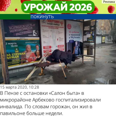
Глас народа
Глас народа
В Пензе жившего на остановке
В Пензе жившего на остановке
инвалида с трудом уговорили ее
инвалида с трудом уговорили ее
Другие
Погода и
покинуть
покинуть
новости по
курсы валют в
теме
Пензе
15 марта 2020, 10:28
В Пензе с остановки «Салон быта» в
микрорайоне Арбеково госпитализировали
инвалида. По словам горожан, он жил в
павильоне больше недели.