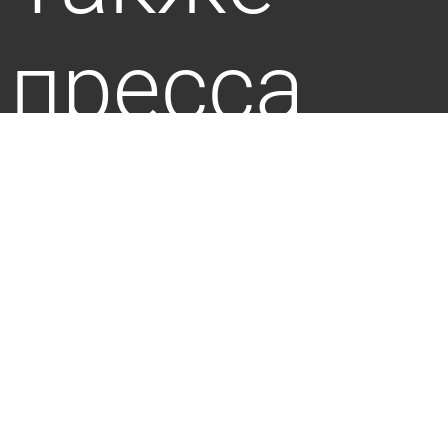
пресса
пишет по
этой теме
Какие сюрпризы готовит август-2026