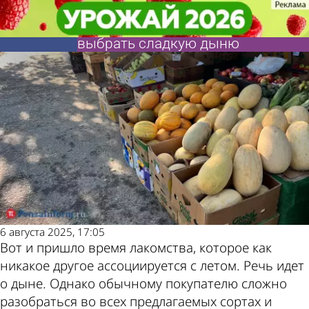
Аргументы
Аргументы
Сладкие как мед! Эксперт
Сладкие как мед! Эксперт
и факты
и факты
Плигузов назвал 3 способа
Плигузов назвал 3 способа
Также
Погода и
выбрать сладкую дыню
выбрать сладкую дыню
пресса
курсы
пишет по
валют в
6 августа 2025, 17:05
Вот и пришло время лакомства, которое как
этой теме
Пензе
никакое другое ассоциируется с летом. Речь идет
о дыне. Однако обычному покупателю сложно
разобраться во всех предлагаемых сортах и