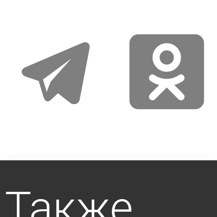
telegram
odnoklassniki
Также