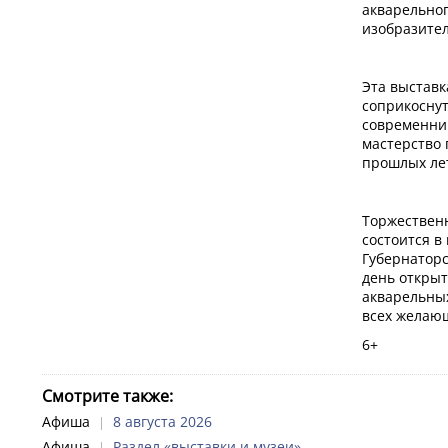
акварельног
изобразител
Эта выставк
соприкосну
современни
мастерство
прошлых лет
Торжествен
состоится в 
Губернаторск
день открыт
акварельных
всех желаю
6+
Смотрите также:
Афиша
8 августа 2026
|
Афиша
Раздел «выставки и музеи»
|