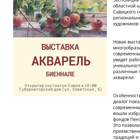
областной к
Савицкого с
региональн
художников 
Новая выст
многообрази
современны
увидят раб
уникальност
различные 
акварели.
Особенност
диалог пок
современных
вошли избр
фондов Пенз
Это позволи
преемствен
традиций и 