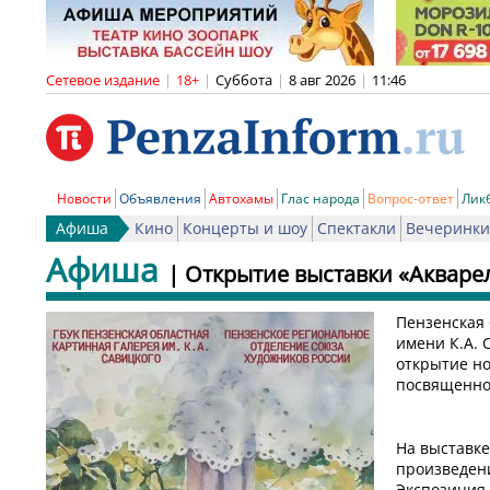
Сетевое издание
|
18+
|
Суббота
|
8 авг 2026
|
11:46
Новости
Объявления
Автохамы
Глас народа
Вопрос-ответ
Лик
Афиша
Кино
Концерты и шоу
Спектакли
Вечеринки
Афиша
| Открытие выставки «Акваре
Пензенская 
имени К.А. 
открытие но
посвященной
На выставке
произведен
Экспозиция