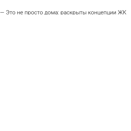
Это не просто дома: раскрыты концепции ЖК
от Dewell
4 августа 2026 15:51
Общество
Жаркие цены от «Территории жизни»: квартира
с отделкой от 2,9 млн руб.
4 августа 2026 11:11
Общество
Пензенцы за полгода оформили 1 013
одноэтажных домов и 6 трехэтажных
4 августа 2026 10:09
Экономика
Больше чем просто фитнес: в ЖК «Семейный»
открылся XFIT Point