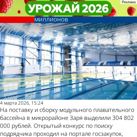
Спорт
Спорт
На поставку и сборку бассейна в
На поставку и сборку бассейна в
Другие новости по
Погода и курсы
Заре выделили почти 305
Заре выделили почти 305
миллионов
миллионов
теме
валют в Пензе
4 марта 2026, 15:24
На поставку и сборку модульного плавательного
бассейна в микрорайоне Заря выделили 304 802
000 рублей. Открытый конкурс по поиску
подрядчика проходил на портале госзакупок,