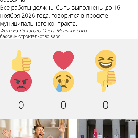
Все работы должны быть выполнены до 16
ноября 2026 года, говорится в проекте
муниципального контракта.
Фото из ТG-канала Олега Мельниченко.
бассейн
строительство
заря
Палец
Лайк!
Дикий
вверх!
смех!
Агрессия!
Грусть :
Палец
0
0
0
(
вниз!
0
0
0