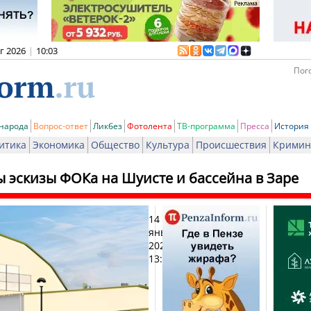
вг 2026
|
10:03
Пого
 народа
Вопрос-ответ
Ликбез
Фотолента
ТВ-программа
Пресса
История
итика
Экономика
Общество
Культура
Происшествия
Кримин
 эскизы ФОКа на Шуисте и бассейна в Заре
14
Печа
января
2026,
13:56