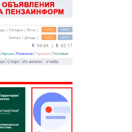
o
o
да | Сегодня | Ясно |
+31
C
+30
C
o
o
Завтра | Дождь |
+22
C
+21
C
€
$
94.84 |
82.17
Афиша
Полезное
Гороскоп
Гостевая
ал
Спорт
Из жизни
Учеба
ть