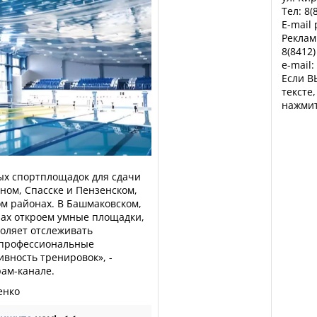
Тел: 8(
E-mail
Реклам
8(8412)
e-mail:
Если В
тексте
нажмит
вых спортплощадок для сдачи
чном, Спасске и Пензенском,
м районах. В Башмаковском,
ах откроем умные площадки,
воляет отслеживать
 профессиональные
вность тренировок», -
рам-канале.
енко