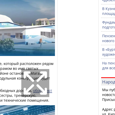
В Кузн
площад
Фундам
подгот
Пензен
нового
В «Бур
художе
На пен
ке, который расположен рядом
для вс
храмом во имя святых
айоне остановки «Магазин
одульная конструкция будет
Народ
Мы пуб
обходных дорожек,
оборудуют
новост
сестры, тренерскую,
Присы
 и технические помещения.
Адрес р
ул. Кир