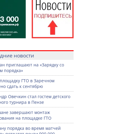
дние новости
ан приглашают на «Зарядку со
м порядка»
площадку ГТО в Заречном
но сдать к сентябрю
ндр Овечкин стал гостем детского
ного турнира в Пензе
шане завершают монтаж
ования на площадке ГТО
ану порядка во время матчей
я» потратят почти 900 000