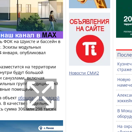
ть ФОК на Шуисте и бассейн в
у. Эскизы модульных
4 января, опубликовал
После
Кузнеч
разместится на территории
страже
Внутри будут большой
Новости СМИ2
и санузлами, включая
Новую 
ильных групп, медицинский
намече
ивные помещения.
Алекса
а объект
обошлась
городской
хоккей
я. В качестве предельной
ь сумма 306 млн 298 тысяч
В Мок
оборуд
На охр
«Дизел