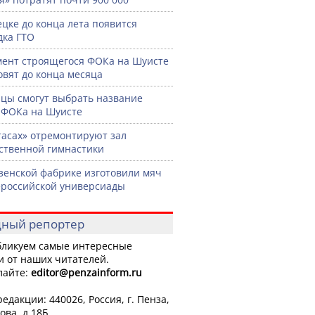
ецке до конца лета появится
ка ГТО
ент строящегося ФОКа на Шуисте
овят до конца месяца
цы смогут выбрать название
 ФОКа на Шуисте
тасах» отремонтируют зал
ственной гимнастики
зенской фабрике изготовили мяч
ероссийской универсиады
ный репортер
ликуем самые интересные
и от наших читателей.
лайте:
editor
@penzainform.ru
едакции: 440026, Россия, г. Пенза,
ова, д.18Б.