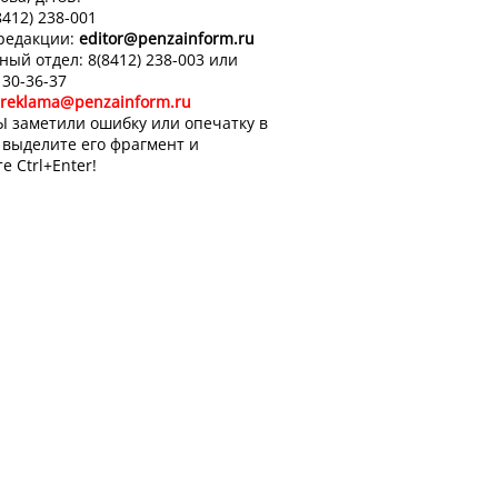
8412) 238-001
 редакции:
editor
@penzainform.ru
ный отдел: 8(8412) 238-003 или
 30-36-37
reklama@penzainform.ru
Ы заметили ошибку или опечатку в
, выделите его фрагмент и
е Ctrl+Enter!