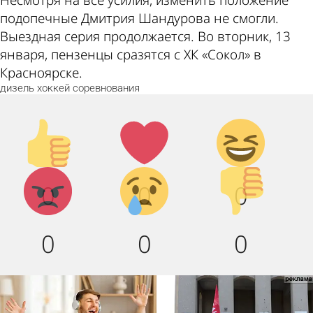
Несмотря на все усилия, изменить положение
подопечные Дмитрия Шандурова не смогли.
Выездная серия продолжается. Во вторник, 13
января, пензенцы сразятся с ХК «Сокол» в
Красноярске.
дизель
хоккей
соревнования
Палец
Лайк!
Дикий
вверх!
смех!
Агрессия!
Грусть :
Палец
0
0
0
(
вниз!
0
0
0