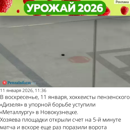
Спорт
Спорт
Пензенский «Дизель» уступил
Пензенский «Дизель» уступил
Другие новости по
Погода и курсы
«Металлургу» в упорной борьбе
«Металлургу» в упорной борьбе
теме
валют в Пензе
11 января 2026, 11:36
В воскресенье, 11 января, хоккеисты пензенского
«Дизеля» в упорной борьбе уступили
«Металлургу» в Новокузнецке.
Хозяева площадки открыли счет на 5-й минуте
матча и вскоре еще раз поразили ворота