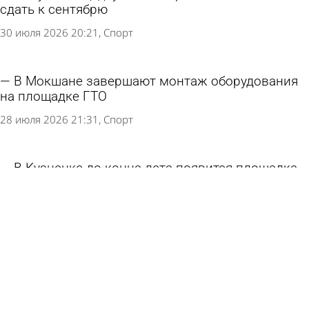
сдать к сентябрю
30 июля 2026 20:21
Спорт
В Мокшане завершают монтаж оборудования
на площадке ГТО
28 июля 2026 21:31
Спорт
В Кузнецке до конца лета появится площадка
ГТО
28 июля 2026 19:22
Спорт
Падел-бум в России: новый вид спорта
захватывает дворы и фитнес-клубы
28 июля 2026 12:36
Общество