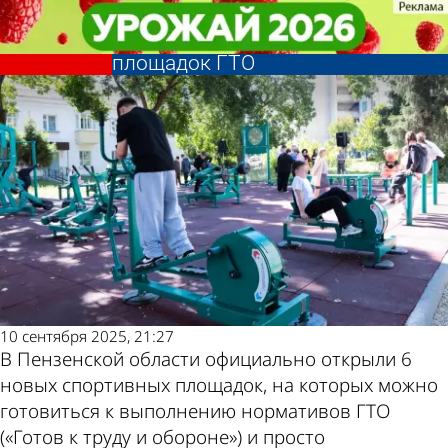
Спорт
Спорт
В Пензенской области
В Пензенской области
Другие новости
Погода и курсы
торжественно открыли 6
торжественно открыли 6
площадок ГТО
площадок ГТО
по теме
валют в Пензе
10 сентября 2025, 21:27
В Пензенской области официально открыли 6
новых спортивных площадок, на которых можно
готовиться к выполнению нормативов ГТО
(«Готов к труду и обороне») и просто