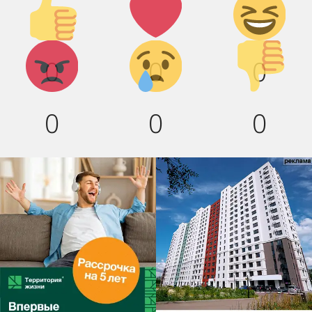
вверх!
смех!
Агрессия!
Грусть :(
Палец
0
0
0
вниз!
0
0
0