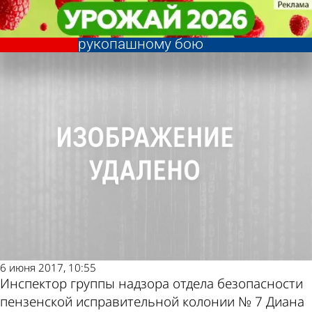
Спорт
Спорт
Пензячка взяла серебро на
Пензячка взяла серебро на
Другие новости
Погода и курсы
чемпионате ФСИН России по
чемпионате ФСИН России по
рукопашному бою
рукопашному бою
по теме
валют в Пензе
6 июня 2017, 10:55
Инспектор группы надзора отдела безопасности
пензенской исправительной колонии № 7 Диана