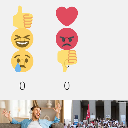
Палец
Лайк!
вверх!
Дикий
Агрессия!
0
0
смех!
Грусть :(
Палец
0
0
вниз!
0
0