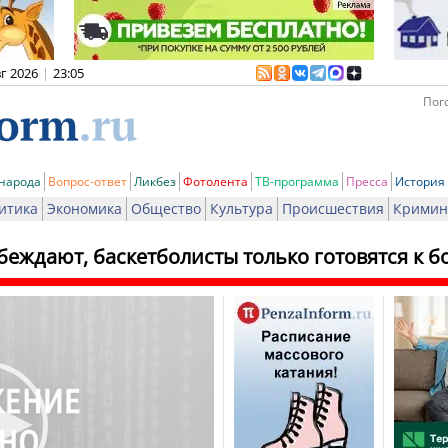
вг 2026
|
23:05
Пого
 народа
Вопрос-ответ
Ликбез
Фотолента
ТВ-программа
Пресса
История
итика
Экономика
Общество
Культура
Происшествия
Кримин
беждают, баскетболисты только готовятся к б