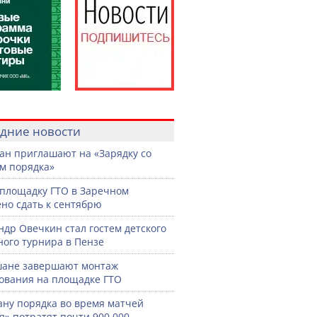
дние новости
ан приглашают на «Зарядку со
м порядка»
площадку ГТО в Заречном
но сдать к сентябрю
ндр Овечкин стал гостем детского
ного турнира в Пензе
шане завершают монтаж
ования на площадке ГТО
ану порядка во время матчей
я» потратят почти 900 000