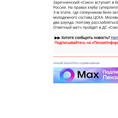
3аречненский «Союз» вступает в б
России. На правах клуба суперлиги
3-м этапе, где соперником бело-з
молодежного состава ЦСКА. Моск
два раунда, поэтому расслаблятьс
Ответный матч пройдет в ДС «Союз
▶▶
Хотите сообщить новость?
Нап
Подписывайтесь на «ПензаИнфор
хоккей
баскетбол
соревнования