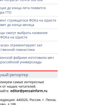
ецке до конца лета появится
ка ГТО
ент строящегося ФОКа на Шуисте
овят до конца месяца
цы смогут выбрать название
 ФОКа на Шуисте
тасах» отремонтируют зал
ственной гимнастики
зенской фабрике изготовили мяч
ероссийской универсиады
ный репортер
ликуем самые интересные
и от наших читателей.
лайте:
editor
@penzainform.ru
едакции: 440026, Россия, г. Пенза,
ова, д.18Б.