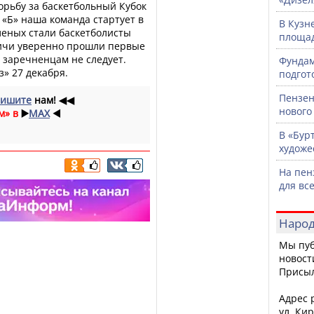
орьбу за баскетбольный Кубок
 «Б» наша команда стартует в
В Кузн
еленых стали баскетболисты
площад
вичи уверенно прошли первые
я заречненцам не следует.
Фундам
» 27 декабря.
подгот
Пензен
ишите
нам!
◀◀
нового
м» в
▶️
MAX
◀️
В «Бур
художе
На пен
для вс
Народ
Мы пуб
новост
Присы
Адрес р
ул. Кир