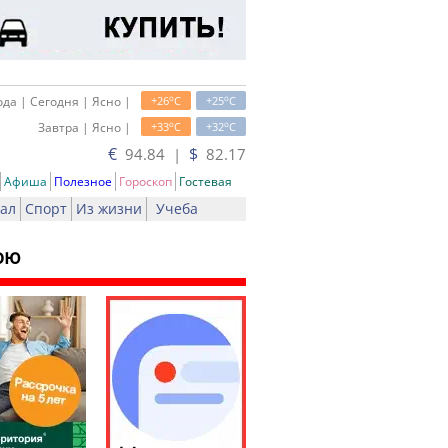
o
o
да | Сегодня | Ясно |
+26
C
+25
C
o
o
Завтра | Ясно |
+33
C
+32
C
€
$
94.84 |
82.17
Афиша
Полезное
Гороскоп
Гостевая
ал
Спорт
Из жизни
Учеба
ою