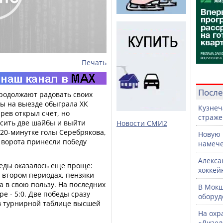
Печать
После
продолжают радовать своих
ы на выезде обыграла ХК
Кузнеч
рев открыл счет, но
страже
осить две шайбы и выйти
Новости СМИ2
20-минутке голы Серебрякова,
Новую 
 ворота принесли победу
намече
Алекса
беды оказалось еще проще:
хоккей
 втором периодах, пензяки
 в свою пользу. На последних
В Мок
ре - 5:0. Две победы сразу
оборуд
 в турнирной таблице высшей
На охр
«Дизел