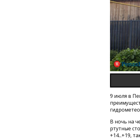
9 июля в Пе
преимущест
гидрометео
В ночь на ч
ртутные сто
+14...+19, т