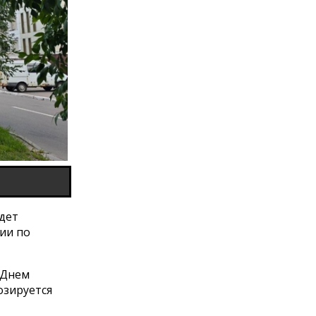
удет
ии по
 Днем
озируется