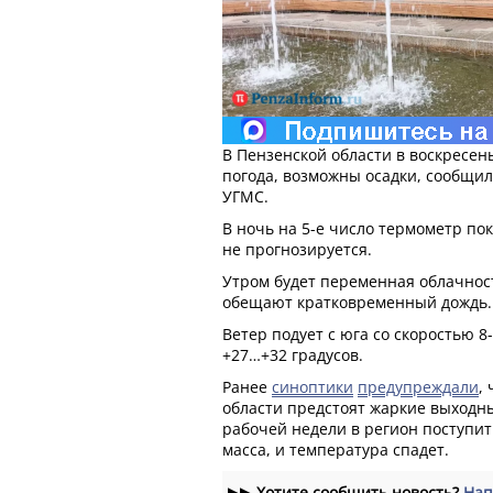
В Пензенской области в воскресен
погода, возможны осадки, сообщи
УГМС.
В ночь на 5-е число термометр по
не прогнозируется.
Утром будет переменная облачност
обещают кратковременный дождь. 
Ветер подует с юга со скоростью 8-
+27…+32 градусов.
Ранее
синоптики
предупреждали
,
области предстоят жаркие выходны
рабочей недели в регион поступи
масса, и температура спадет.
▶▶
Хотите сообщить новость?
Нап