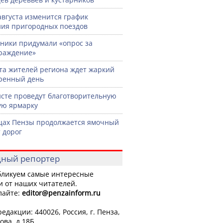
 августа изменится график
ия пригородных поездов
ики придумали «опрос за
раждение»
ста жителей региона ждет жаркий
ренный день
сте проведут благотворительную
ую ярмарку
цах Пензы продолжается ямочный
 дорог
ный репортер
ликуем самые интересные
и от наших читателей.
лайте:
editor
@penzainform.ru
едакции: 440026, Россия, г. Пенза,
ова, д.18Б.