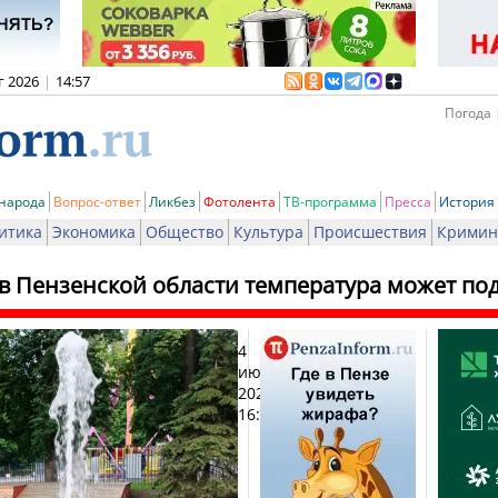
г 2026
|
14:57
Погода 
 народа
Вопрос-ответ
Ликбез
Фотолента
ТВ-программа
Пресса
История
итика
Экономика
Общество
Культура
Происшествия
Кримин
в Пензенской области температура может под
4
Печат
июля
2026,
16:41