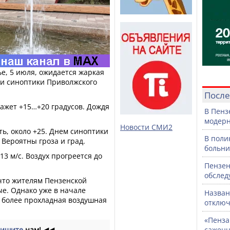
ье, 5 июля, ожидается жаркая
ли синоптики Приволжского
После
кажет +15…+20 градусов. Дождя
В Пенз
модерн
Новости СМИ2
ь, около +25. Днем синоптики
В поли
Вероятны гроза и град.
больни
13 м/с. Воздух прогреется до
Пензен
обслед
 что жителям Пензенской
е. Однако уже в начале
Назван
т более прохладная воздушная
отключ
«Пенза
ишите
нам!
◀◀
саженц