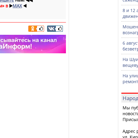
м» в
▶️
MAX
◀️
8 и 12
движен
Мошенн
вознаг
6 авгу
безвет
На Шуи
вещев
На ули
ремонт
Народ
Мы пуб
новост
Присы
Адрес р
ул. Кир