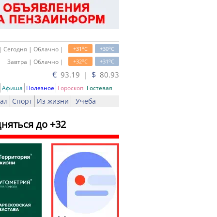
o
o
| Сегодня | Облачно |
+31
C
+30
C
o
o
Завтра | Облачно |
+32
C
+31
C
€
$
93.19 |
80.93
Афиша
Полезное
Гороскоп
Гостевая
ал
Спорт
Из жизни
Учеба
няться до +32
ь