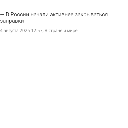
В России начали активнее закрываться
заправки
4 августа 2026 12:57
В стране и мире
Село Волхонщино в Пензенском районе
утопает в сухостое
3 августа 2026 10:48
Глас народа
В Пензе почистят и покрасят памятник
«Паровоз Су 213-89»
1 августа 2026 11:50
Общество
В Пензе почти на месяц изменят маршрут №
73