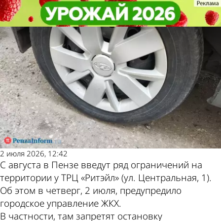
Общество
Общество
На участке дороги у ТРЦ «Ритэйл»
На участке дороги у ТРЦ «Ритэйл»
Другие новости по
Погода и курсы
в Пензе введут ряд ограничений
в Пензе введут ряд ограничений
теме
валют в Пензе
2 июля 2026, 12:42
С августа в Пензе введут ряд ограничений на
территории у ТРЦ «Ритэйл» (ул. Центральная, 1).
Об этом в четверг, 2 июля, предупредило
городское управление ЖКХ.
В частности, там запретят остановку