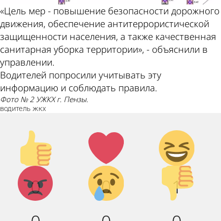
«Цель мер - повышение безопасности дорожного
движения, обеспечение антитеррористической
защищенности населения, а также качественная
санитарная уборка территории», - объяснили в
управлении.
Водителей попросили учитывать эту
информацию и соблюдать правила.
Фото № 2 УЖКХ г. Пензы.
водитель
жкх
Палец
Лайк!
Дикий
вверх!
смех!
Агрессия!
Грусть :
Палец
0
0
1
(
вниз!