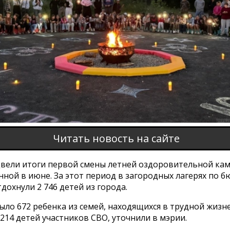
Читать новость на сайте
двели итоги первой смены летней оздоровительной ка
нной в июне. За этот период в загородных лагерях по
дохнули 2 746 детей из города.
ыло 672 ребенка из семей, находящихся в трудной жизн
 214 детей участников СВО, уточнили в мэрии.