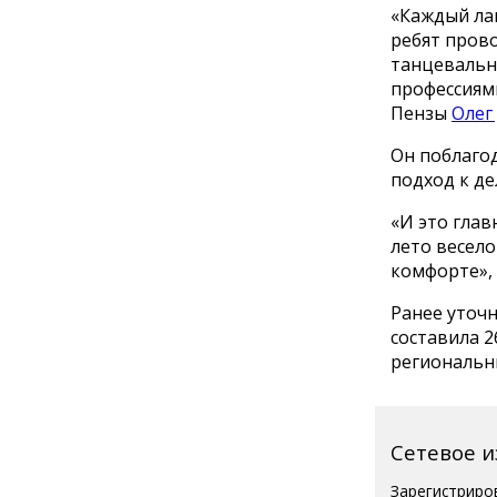
«Каждый ла
ребят пров
танцевальн
профессиями
Пензы
Олег
Он поблаго
подход к де
«И это гла
лето весело
комфорте», 
Ранее уточн
составила 2
региональн
Сетевое 
Зарегистриро