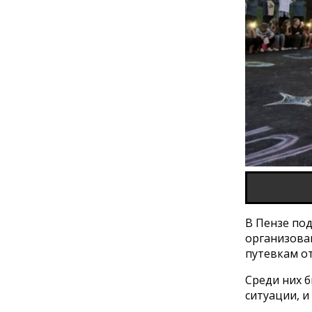
В Пензе по
организова
путевкам от
Среди них б
ситуации, и