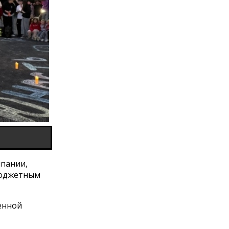
мпании,
 бюджетным
енной