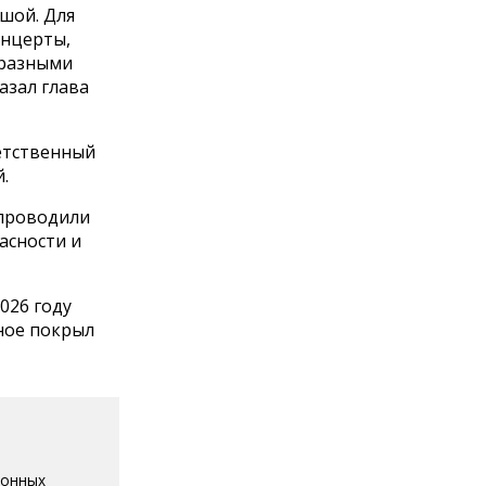
шой. Для
онцерты,
 разными
азал глава
ветственный
.
 проводили
асности и
026 году
ьное покрыл
ионных