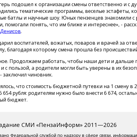
герь подошел к организации смены ответственно и с ду
одились тематические программы, веселые эстафеты, к
ые батлы и научные шоу. Юных пензенцев знакомили с
, помогали понять, что им ближе и интереснее», - расск
 Денисов
.
дарил воспитателей, вожатых, поваров и врачей за от
лу, благодаря которому смена прошла без происшествий
вное. Продолжаем работать, чтобы наши дети и дальше
 и с пользой, а родители могли быть уверены в их безоп
- заключил чиновник.
ялось, что стоимость бюджетной путевки на 1 смену в 2
6 654 рубля: родителям нужно было внести 6 674, остал
ый бюджет.
издание СМИ «ПензаИнформ» 2011—2026
вано Федеральной службой по надзору в сфере связи, информац