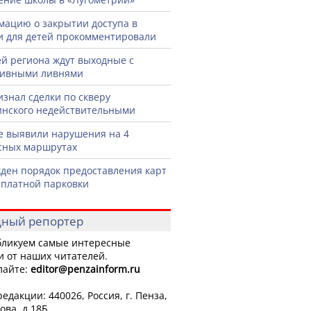
ацию о закрытии доступа в
и для детей прокомментировали
й региона ждут выходные с
сивными ливнями
изнал сделки по скверу
нского недействительными
е выявили нарушения на 4
сных маршрутах
ден порядок предоставления карт
сплатной парковки
ный репортер
ликуем самые интересные
и от наших читателей.
лайте:
editor
@penzainform.ru
едакции: 440026, Россия, г. Пенза,
ова, д.18Б.