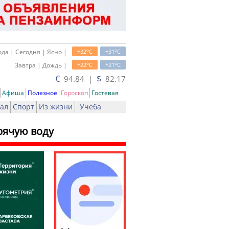
o
o
да | Сегодня | Ясно |
+32
C
+31
C
o
o
Завтра | Дождь |
+22
C
+21
C
€
$
94.84 |
82.17
Афиша
Полезное
Гороскоп
Гостевая
ал
Спорт
Из жизни
Учеба
рячую воду
ь