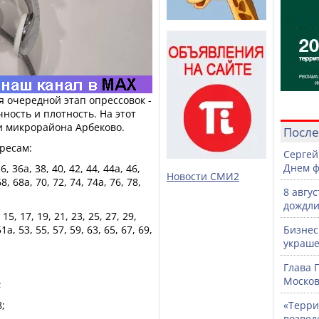
я очередной этап опрессовок -
ность и плотность. На этот
и микрорайона Арбеково.
После
дресам:
Сергей
Днем ф
, 36а, 38, 40, 42, 44, 44а, 46,
Новости СМИ2
68, 68а, 70, 72, 74, 74а, 76, 78,
8 авгу
дождли
 15, 17, 19, 21, 23, 25, 27, 29,
51а, 53, 55, 57, 59, 63, 65, 67, 69,
Бизнес
украше
Глава 
Москов
;
8;
«Терри
возвед