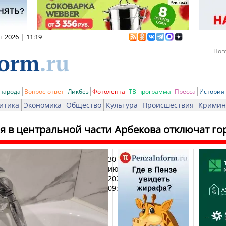
вг 2026
|
11:19
Пого
 народа
Вопрос-ответ
Ликбез
Фотолента
ТВ-программа
Пресса
История
итика
Экономика
Общество
Культура
Происшествия
Кримин
я в центральной части Арбекова отключат го
30
Печат
июня
2026,
09:42