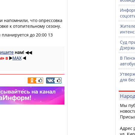
Информ
соцсет
и напомнили, что опрессовка
овке к отопительному сезону.
Жителе
интен
 планируется до 20:00 13
Суд пр
Дзержи
ишите
нам!
◀◀
м» в
▶️
MAX
◀️
В Пенз
автобу
Утверж
для бе
Народ
Мы пуб
новост
Присы
Адрес р
ул. Кир