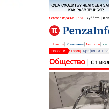
Сетевое издание
|
18+
|
Суббота
|
8 а
Новости
Объявления
Автохамы
Глас
Новости
Город
Брифинги
Пол
Общество
С 1 июл