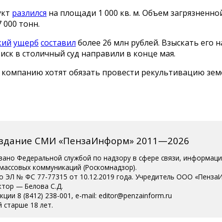
укт
разлился
на площади 1 000 кв. м. Объем загрязненно
 000 тонн.
кий
ущерб
составил
более 26 млн рублей. Взыскать его 
иск в столичный суд направили в конце мая.
, компанию хотят обязать провести рекультивацию зе
издание СМИ «ПензаИнформ» 2011—2026
вано Федеральной службой по надзору в сфере связи, информац
 массовых коммуникаций (Роскомнадзор).
о ЭЛ № ФС 77-77315 от 10.12.2019 года. Учредитель ООО «Пенза
ктор — Белова С.Д.
ции 8 (8412) 238-001, e-mail: editor@penzainform.ru
 старше 18 лет.
сия
|
Пользовательское соглашение