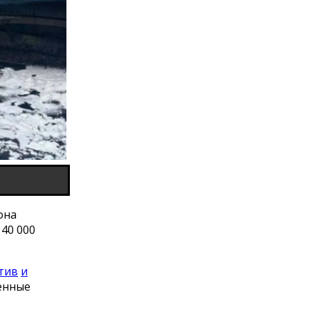
она
40 000
тив
и
ненные