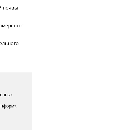
й почвы
намерены с
мельного
ионных
Информ».