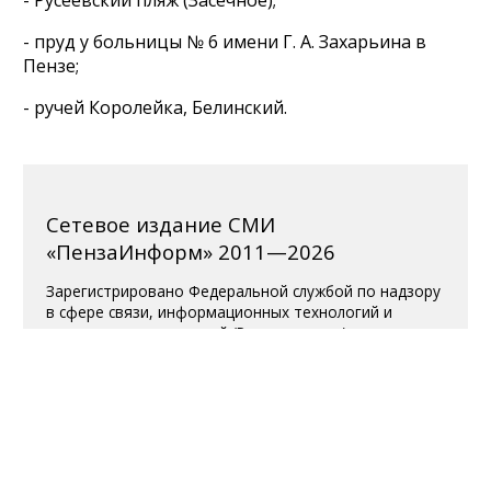
- пруд у больницы № 6 имени Г. А. Захарьина в
Пензе;
- ручей Королейка, Белинский.
Сетевое издание СМИ
«ПензаИнформ» 2011—2026
Зарегистрировано Федеральной службой по надзору
в сфере связи, информационных технологий и
массовых коммуникаций (Роскомнадзор).
Свидетельство ЭЛ № ФС 77-77315 от 10.12.2019
года. Учредитель ООО «ПензаИнформ». Главный
редактор — Белова С.Д.
Телефон редакции 8 (8412) 238-001, e-mail:
editor@penzainform.ru
Для читателей старше 18 лет.