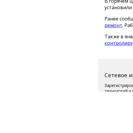
В горячем ц
установили
Ранее сообщ
ремонт
. Ра
Также в янв
контролиру
Сетевое 
Зарегистриро
технологий и
Свидетельств
Главный реда
Телефон редак
Для читателей
Полная вер