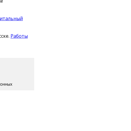
ом
питальный
сске.
Работы
ионных
Информ».