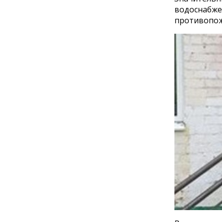
водоснабже
противопож