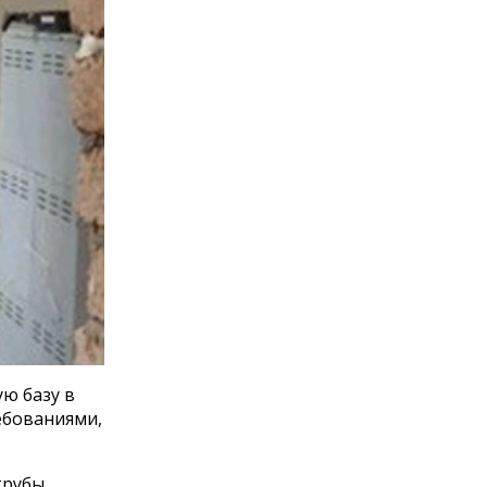
ю базу в
ебованиями,
трубы