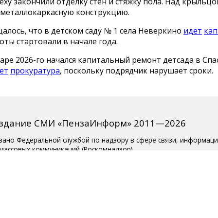
еху закончили отделку стен и стяжку пола. Над крыльц
 металлокаркасную конструкцию.
алось, что в детском саду № 1 села Неверкино
идет
ка
боты стартовали в начале года.
аре 2026-го начался капитальный ремонт детсада в Спа
ет
прокуратура
, поскольку подрядчик нарушает сроки.
издание СМИ «ПензаИнформ» 2011—2026
вано Федеральной службой по надзору в сфере связи, информац
 массовых коммуникаций (Роскомнадзор).
о ЭЛ № ФС 77-77315 от 10.12.2019 года. Учредитель ООО «Пенза
ктор — Белова С.Д.
ции 8 (8412) 238-001, e-mail: editor@penzainform.ru
 старше 18 лет.
сия
|
Пользовательское соглашение