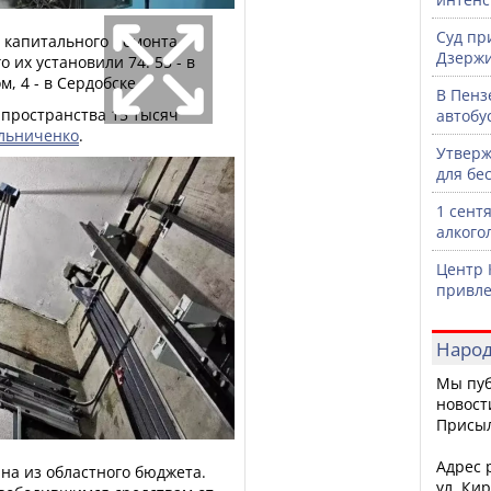
Суд пр
 капитального ремонта
Дзержи
 их установили 74: 55 - в
м, 4 - в Сердобске.
В Пенз
 пространства 15 тысяч
автобу
льниченко
.
Утверж
для бе
1 сент
алкого
Центр 
привле
Народ
Мы пуб
новост
Присы
Адрес р
на из областного бюджета.
ул. Кир