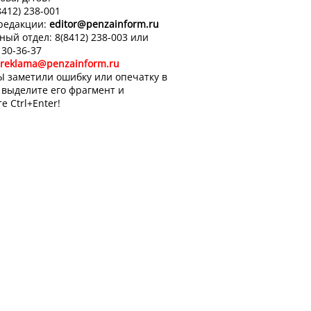
8412) 238-001
 редакции:
editor
@penzainform.ru
ный отдел: 8(8412) 238-003 или
 30-36-37
reklama@penzainform.ru
Ы заметили ошибку или опечатку в
, выделите его фрагмент и
е Ctrl+Enter!