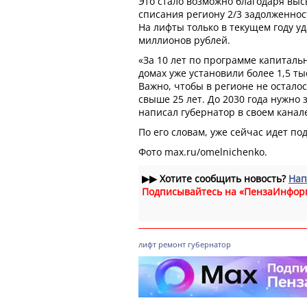
Это стало возможно благодаря вы
списания региону 2/3 задолженно
На лифты только в текущем году у
миллионов рублей.
«За 10 лет по программе капиталь
домах уже установили более 1,5 т
Важно, чтобы в регионе не остало
свыше 25 лет. До 2030 года нужно 
написал губернатор в своем канал
По его словам, уже сейчас идет под
Фото max.ru/omelnichenko.
▶▶
Хотите сообщить новость?
Нап
Подписывайтесь на «ПензаИнфор
лифт
ремонт
губернатор