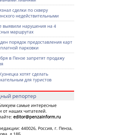
изнал сделки по скверу
нского недействительными
е выявили нарушения на 4
сных маршрутах
ден порядок предоставления карт
сплатной парковки
ября в Пензе запретят продажу
ля
Кузнецка хотят сделать
кательным для туристов
ный репортер
ликуем самые интересные
и от наших читателей.
лайте:
editor
@penzainform.ru
едакции: 440026, Россия, г. Пенза,
ова, д.18Б.