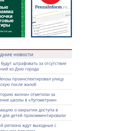
дние новости
 будут штрафовать за отсутствие
ний ко Дню города
Пензы проинспектировал улицу
скую после жалоб
торию жизни» отметили за
ение школы в «Лугометрии»
ацию о закрытии доступа в
и для детей прокомментировали
й региона ждут выходные с
сивными ливнями