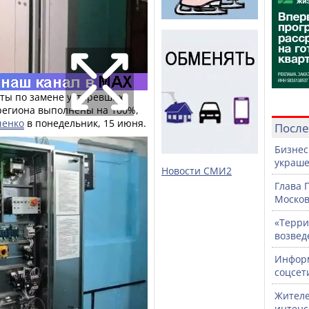
оты по замене устаревших
региона выполнены на 100%,
ченко
в понедельник, 15 июня.
После
Бизнес
украше
Новости СМИ2
Глава 
Москов
«Терри
возвед
Информ
соцсет
Жителе
интен