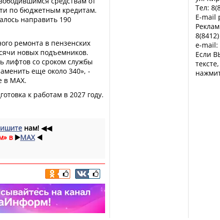
свободившимся средствам от
Тел: 8(
сти по бюджетным кредитам.
E-mail
далось направить 190
Реклам
8(8412)
ного ремонта в пензенских
e-mail:
ысячи новых подъемников.
Если В
сь лифтов со сроком службы
тексте
заменить еще около 340», -
нажмит
е в МАХ.
готовка к работам в 2027 году.
ишите
нам!
◀◀
м» в
▶️
MAX
◀️