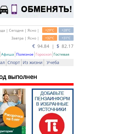
o
o
да | Сегодня | Ясно |
+29
C
+28
C
o
o
Завтра | Ясно |
+32
C
+31
C
€
$
94.84 |
82.17
Афиша
Полезное
Гороскоп
Гостевая
ал
Спорт
Из жизни
Учеба
год выполнен
ь