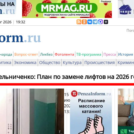
вг 2026
|
19:32
Пого
 народа
Вопрос-ответ
Ликбез
Фотолента
ТВ-программа
Пресса
История
итика
Экономика
Общество
Культура
Происшествия
Кримин
ельниченко: План по замене лифтов на 2026 
15
Печат
июня
2026,
13:48