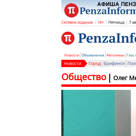
Сетевое издание
|
18+
|
Пятница
|
7 а
Новости
Объявления
Автохамы
Глас
Новости
Город
Брифинги
Пол
Общество
Олег М