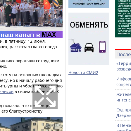
и, в пятницу, 12 июня,
век, рассказал глава города
После
иятиях охраняли сотрудники
«Терри
ено.
возвед
Новости СМИ2
истоту на основных площадках
Информ
есу, но к началу рабочего дня
соцсет
ть урны и убрать мусор около
енисов
в своем канале в МАХ
Жителе
интен
д показал, что пензенцы
Суд пр
 его благоустройству.
Дзержи
В Пенз
автобу