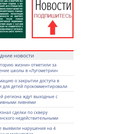
дние новости
торию жизни» отметили за
ение школы в «Лугометрии»
ацию о закрытии доступа в
и для детей прокомментировали
й региона ждут выходные с
сивными ливнями
изнал сделки по скверу
нского недействительными
е выявили нарушения на 4
сных маршрутах