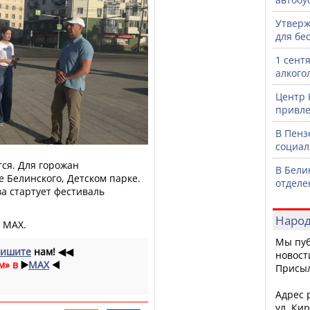
Утверж
для бе
1 сент
алкого
Центр 
привле
В Пенз
социал
ся. Для горожан
В Бели
 Белинского, Детском парке.
отделе
ва стартует фестиваль
Народ
в МАХ.
Мы пуб
ишите
нам!
◀◀
новост
м» в
▶️
MAX
◀️
Присы
Адрес р
ул. Кир