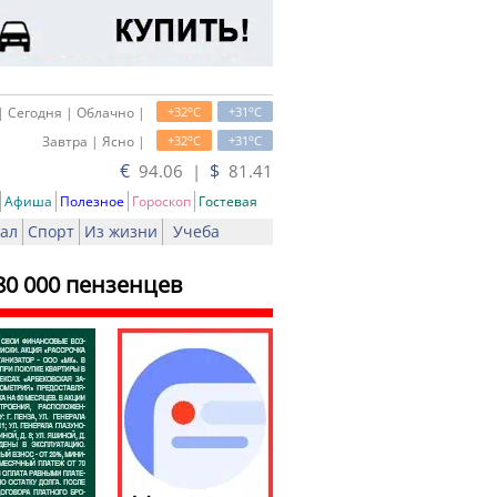
o
o
| Сегодня | Облачно |
+32
C
+31
C
o
o
Завтра | Ясно |
+32
C
+31
C
€
$
94.06 |
81.41
Афиша
Полезное
Гороскоп
Гостевая
ал
Спорт
Из жизни
Учеба
80 000 пензенцев
ь