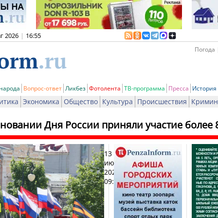
вг 2026
|
16:55
Погода 
 народа
Вопрос-ответ
Ликбез
Фотолента
ТВ-программа
Пресса
История
итика
Экономика
Общество
Культура
Происшествия
Кримин
дновании Дня России приняли участие более 
13
Печат
июня
2026,
09:43