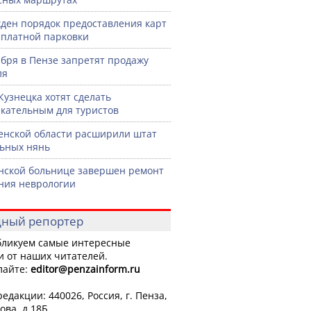
ден порядок предоставления карт
сплатной парковки
ября в Пензе запретят продажу
ля
Кузнецка хотят сделать
кательным для туристов
енской области расширили штат
ьных нянь
нской больнице завершен ремонт
ния неврологии
ный репортер
ликуем самые интересные
и от наших читателей.
лайте:
editor
@penzainform.ru
едакции: 440026, Россия, г. Пенза,
ова, д.18Б.