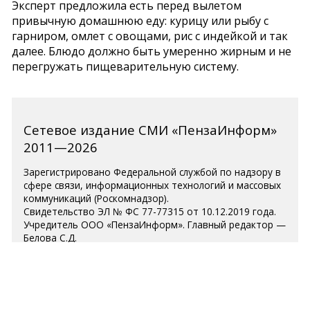
Эксперт предложила есть перед вылетом
привычную домашнюю еду: курицу или рыбу с
гарниром, омлет с овощами, рис с индейкой и так
далее. Блюдо должно быть умеренно жирным и не
перегружать пищеварительную систему.
Сетевое издание СМИ «ПензаИнформ»
2011—2026
Зарегистрировано Федеральной службой по надзору в
сфере связи, информационных технологий и массовых
коммуникаций (Роскомнадзор).
Свидетельство ЭЛ № ФС 77-77315 от 10.12.2019 года.
Учредитель ООО «ПензаИнформ». Главный редактор —
Белова С.Д.
Телефон редакции 8 (8412) 238-001, e-mail:
editor@penzainform.ru
Для читателей старше 18 лет.
Полная версия
|
Пользовательское