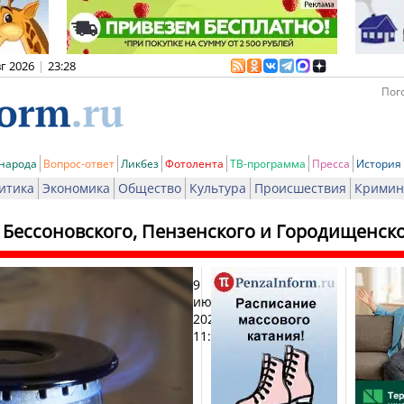
вг 2026
|
23:28
Пого
 народа
Вопрос-ответ
Ликбез
Фотолента
ТВ-программа
Пресса
История
итика
Экономика
Общество
Культура
Происшествия
Кримин
 Бессоновского, Пензенского и Городищенско
9
Печат
июня
2026,
11:21