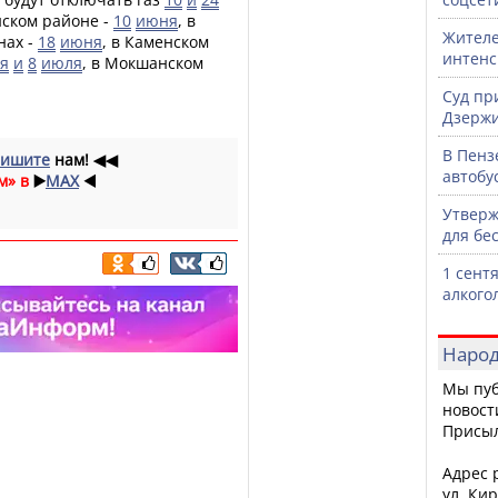
нском районе -
10
июня
, в
Жителе
нах -
18
июня
, в Каменском
интен
я
и
8
июля
, в Мокшанском
Суд пр
Дзержи
В Пенз
ишите
нам!
◀◀
автобу
м» в
▶️
MAX
◀️
Утверж
для бе
1 сент
алкого
Народ
Мы пуб
новост
Присы
Адрес р
ул. Кир