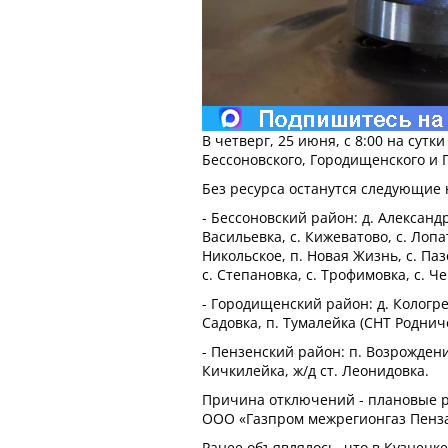
В четверг, 25 июня, с 8:00 на сутк
Бессоновского, Городищенского и 
Без ресурса останутся следующие
- Бессоновский район: д. Александр
Васильевка, с. Кижеватово, с. Лопат
Никольское, п. Новая Жизнь, с. Паз
с. Степановка, с. Трофимовка, с. Ч
- Городищенский район: д. Кологре
Садовка, п. Тумалейка (СНТ Роднич
- Пензенский район: п. Возрождение
Кичкилейка, ж/д ст. Леонидовка.
Причина отключений - плановые 
ООО «Газпром межрегионгаз Пенза
Ранее объявлялось, что в Кузнецке