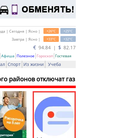
o
o
да | Сегодня | Ясно |
+26
C
+25
C
o
o
Завтра | Ясно |
+33
C
+32
C
€
$
94.84 |
82.17
Афиша
Полезное
Гороскоп
Гостевая
ал
Спорт
Из жизни
Учеба
го районов отключат газ
ь