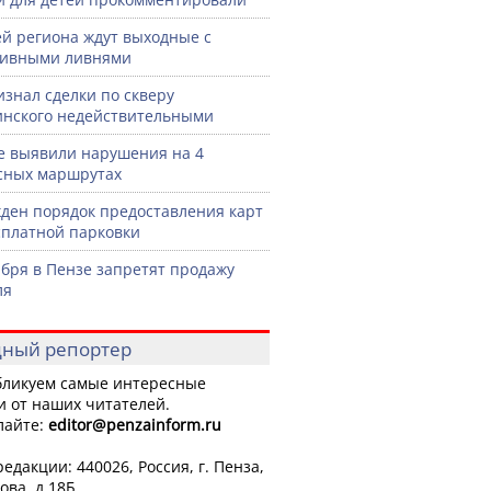
й региона ждут выходные с
сивными ливнями
изнал сделки по скверу
нского недействительными
е выявили нарушения на 4
сных маршрутах
ден порядок предоставления карт
сплатной парковки
ября в Пензе запретят продажу
ля
ный репортер
ликуем самые интересные
и от наших читателей.
лайте:
editor
@penzainform.ru
едакции: 440026, Россия, г. Пенза,
ова, д.18Б.