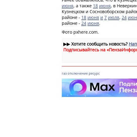
июня
, а также
18
июня
, в Неверки
Кузнецком и Сосновоборском райо
районе -
18
июня
и
7
июля
,
24
июн
районе -
24
июня
.
Фото pxhere.com.
▶▶
Хотите сообщить новость?
Нап
Подписывайтесь на «ПензаИнфор
газ
отключение
ресурс