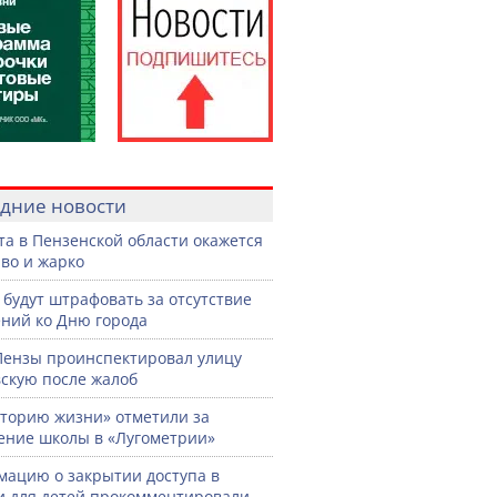
дние новости
ста в Пензенской области окажется
во и жарко
 будут штрафовать за отсутствие
ний ко Дню города
Пензы проинспектировал улицу
скую после жалоб
торию жизни» отметили за
ение школы в «Лугометрии»
ацию о закрытии доступа в
и для детей прокомментировали