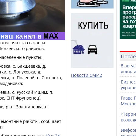
и отключат газ в части
Пензенского районов.
После
 населенные пункты:
8 авгу
овка, с. Бакшеевка, д.
дождли
ки, с. Лопуховка, д.
Новости СМИ2
елки, п. Полевой, с. Сосновка,
Бизнес
емодановка;
украше
евка, с. Русский Ишим, п.
ок, СНТ Фрунзенец);
Глава 
Москов
, р. п. Золотаревка, п.
«Терри
возвед
ремонтные работы, сообщает
».
Информ
 будут отключать газ
10
и
24
соцсет