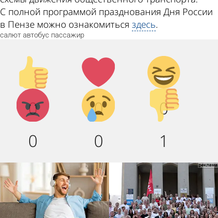
С полной программой празднования Дня России
в Пензе можно ознакомиться
здесь
.
салют
автобус
пассажир
Палец
Лайк!
Дикий
вверх!
смех!
Агрессия!
Грусть
Палец
0
0
0
:(
вниз!
0
0
1