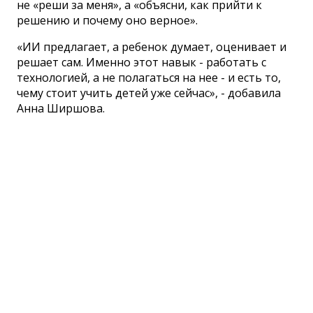
не «реши за меня», а «объясни, как прийти к
решению и почему оно верное».
«ИИ предлагает, а ребенок думает, оценивает и
решает сам. Именно этот навык - работать с
технологией, а не полагаться на нее - и есть то,
чему стоит учить детей уже сейчас», - добавила
Анна Ширшова.
Сетевое издание СМИ
«ПензаИнформ» 2011—2026
Зарегистрировано Федеральной службой по
надзору в сфере связи, информационных
технологий и массовых коммуникаций
(Роскомнадзор).
Свидетельство ЭЛ № ФС 77-77315 от 10.12.2019
года. Учредитель ООО «ПензаИнформ». Главный