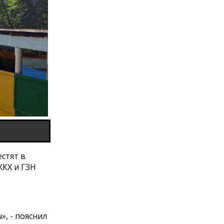
стят в
ЖКХ и ГЗН
», - пояснил