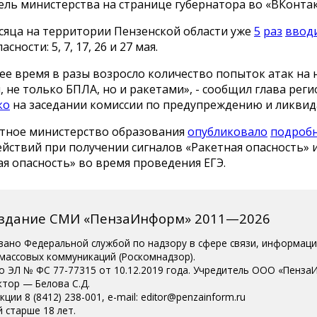
ль министерства на странице губернатора во «ВКонтак
есяца на территории Пензенской области уже
5
раз
ввод
сности: 5, 7, 17, 26 и 27 мая.
ее время в разы возросло количество попыток атак на
 не только БПЛА, но и ракетами», - сообщил глава рег
ко
на заседании комиссии по предупреждению и ликвид
стное министерство образования
опубликовало
подроб
йствий при получении сигналов «Ракетная опасность» 
я опасность» во время проведения ЕГЭ.
издание СМИ «ПензаИнформ» 2011—2026
вано Федеральной службой по надзору в сфере связи, информац
 массовых коммуникаций (Роскомнадзор).
о ЭЛ № ФС 77-77315 от 10.12.2019 года. Учредитель ООО «Пенза
ктор — Белова С.Д.
ции 8 (8412) 238-001, e-mail: editor@penzainform.ru
 старше 18 лет.