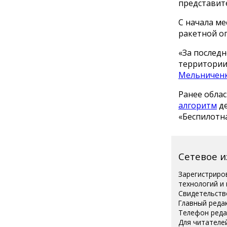
представите
С начала м
ракетной опа
«За последн
территории,
Мельничен
Ранее обла
алгоритм
де
«Беспилотна
Сетевое 
Зарегистриро
технологий и
Свидетельств
Главный реда
Телефон редак
Для читателей