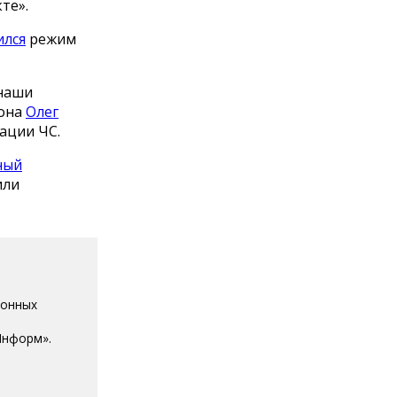
те».
ился
режим
 наши
иона
Олег
ации ЧС.
ный
или
ионных
Информ».