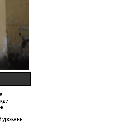
я
жди,
МС.
й уровень