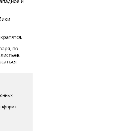
западное и
лбики
екратятся.
заря, по
 листьев
саться.
ионных
Информ».