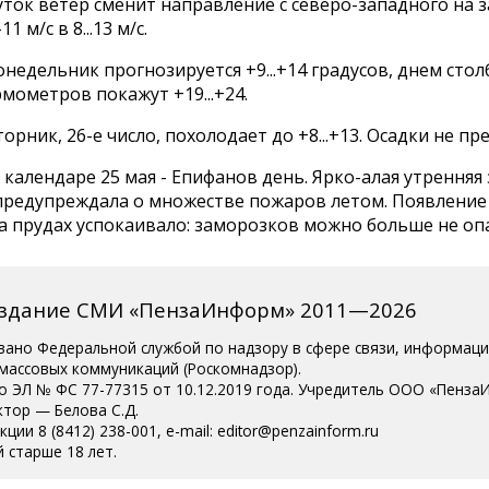
уток ветер сменит направление с северо-западного на 
11 м/с в 8...13 м/с.
онедельник прогнозируется +9...+14 градусов, днем сто
мометров покажут +19...+24.
торник, 26-е число, похолодает до +8...+13. Осадки не пр
календаре 25 мая - Епифанов день. Ярко-алая утренняя 
предупреждала о множестве пожаров летом. Появление
 прудах успокаивало: заморозков можно больше не опа
издание СМИ «ПензаИнформ» 2011—2026
вано Федеральной службой по надзору в сфере связи, информац
 массовых коммуникаций (Роскомнадзор).
о ЭЛ № ФС 77-77315 от 10.12.2019 года. Учредитель ООО «Пенза
ктор — Белова С.Д.
ции 8 (8412) 238-001, e-mail: editor@penzainform.ru
 старше 18 лет.
сия
|
Пользовательское соглашение