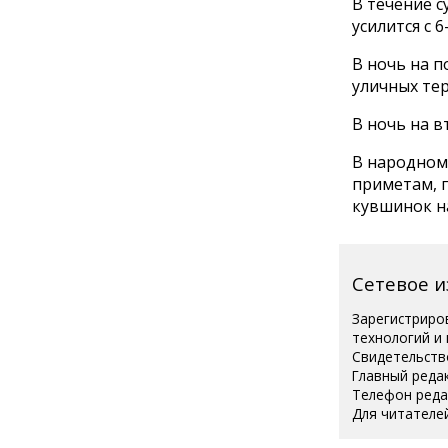
В течение с
усилится с 6-
В ночь на п
уличных тер
В ночь на в
В народном 
приметам, 
кувшинок на
Сетевое 
Зарегистриро
технологий и
Свидетельств
Главный реда
Телефон редак
Для читателей
Полная вер