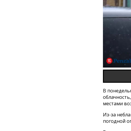
В понедельн
облачность
местами во
Из-за небл
погодной оп