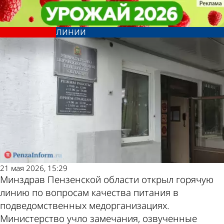
Общество
Общество
Жалобы пензенцев на питание в
Жалобы пензенцев на питание в
Другие новости по
Погода и курсы
больницах примут на горячей
больницах примут на горячей
линии
линии
теме
валют в Пензе
21 мая 2026, 15:29
Минздрав Пензенской области открыл горячую
линию по вопросам качества питания в
подведомственных медорганизациях.
Министерство учло замечания, озвученные