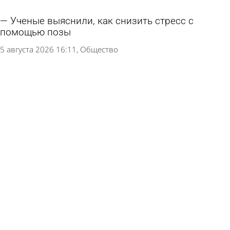
Ученые выяснили, как снизить стресс с
помощью позы
5 августа 2026 16:11
Общество
Врач оценила вероятность появления
смертельно опасного вируса из США в России
3 августа 2026 16:24
В стране и мире
Заболевшая кишечной инфекцией российская
школьница вышла из больницы с ВИЧ и
гепатитом С
3 августа 2026 12:45
В стране и мире
В иссинском селе спустя 4 года удалось