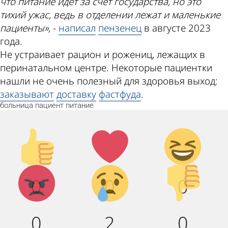
что питание идет за счет государства, но это
тихий ужас, ведь в отделении лежат и маленькие
пациенты»
, -
написал
пензенец
в августе 2023
года.
Не устраивает рацион и рожениц, лежащих в
перинатальном центре. Некоторые пациентки
нашли не очень полезный для здоровья выход:
заказывают
доставку
фастфуда
.
больница
пациент
питание
Палец
Лайк!
Дикий
вверх!
смех!
Агрессия!
Грусть :
Палец
0
0
0
(
вниз!
0
2
0