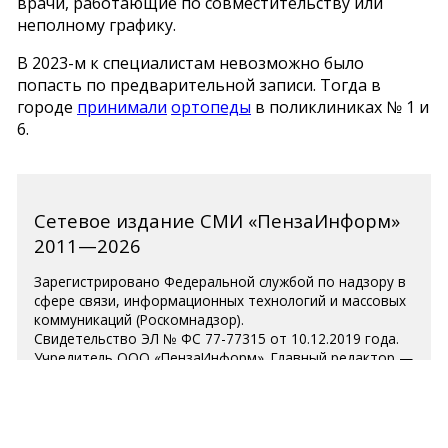
врачи, работающие по совместительству или
неполному графику.
В 2023-м к специалистам невозможно было
попасть по предварительной записи. Тогда в
городе
принимали
ортопеды
в поликлиниках № 1 и
6.
Сетевое издание СМИ «ПензаИнформ»
2011—2026
Зарегистрировано Федеральной службой по надзору в
сфере связи, информационных технологий и массовых
коммуникаций (Роскомнадзор).
Свидетельство ЭЛ № ФС 77-77315 от 10.12.2019 года.
Учредитель ООО «ПензаИнформ». Главный редактор —
Белова С.Д.
Телефон редакции 8 (8412) 238-001, e-mail:
editor@penzainform.ru
Для читателей старше 18 лет.