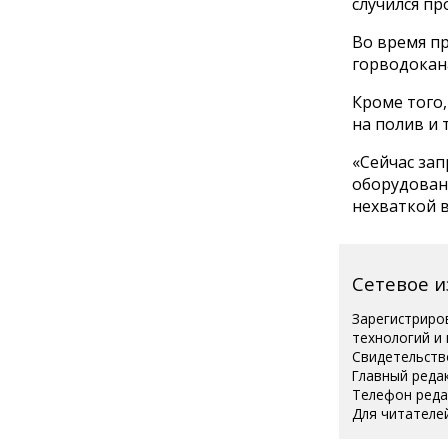
случился пр
Во время пр
горводоканал
Кроме того
на полив и 
«Сейчас за
оборудовани
нехваткой в
Сетевое 
Зарегистриро
технологий и
Свидетельств
Главный реда
Телефон редак
Для читателей
Полная вер