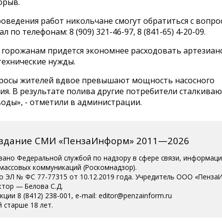
орыв.
оведения работ никольчане смогут обратиться с вопро
 по телефонам: 8 (909) 321-46-97, 8 (841-65) 4-20-09.
, горожанам придется экономнее расходовать артезиан
технические нужды.
просы жителей вдвое превышают мощность насосного
я. В результате полива другие потребители сталкиваю
оды», - отметили в администрации.
издание СМИ «ПензаИнформ» 2011—2026
вано Федеральной службой по надзору в сфере связи, информац
 массовых коммуникаций (Роскомнадзор).
о ЭЛ № ФС 77-77315 от 10.12.2019 года. Учредитель ООО «Пенза
ктор — Белова С.Д.
ции 8 (8412) 238-001, e-mail: editor@penzainform.ru
 старше 18 лет.
сия
|
Пользовательское соглашение