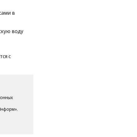
сами в
скую воду
тся с
ионных
Информ».