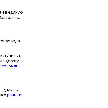
аи в единую
 Завершена
тепровода,
риступить к
ую дорогу.
и
открыли
 сдадут в
 все
раньше