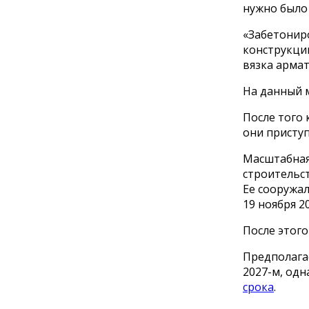
нужно было 
«Забетонир
конструкци
вязка армат
На данный 
После того 
они приступ
Масштабная 
строительс
Ее сооружал
19 ноября 20
После этог
Предполагае
2027-м, одн
срока
.