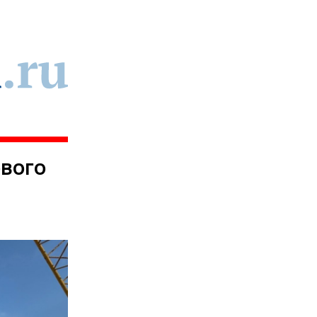
ового