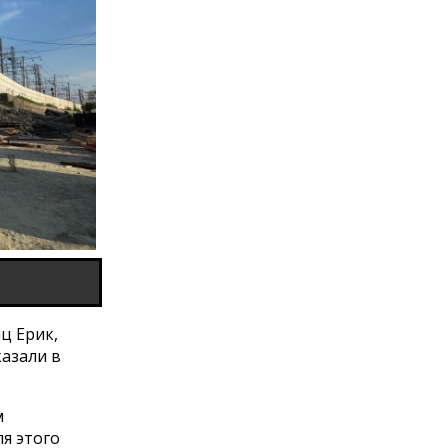
ц Ерик,
казали в
м
я этого