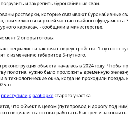
погрузить и закрепить буронабивные сваи.
ованы ростверки, которые связывают буронабивные св
ю, они являются верхней частью свайного фундамента.
урного каркаса», - сообщили в министерстве.
момент 2 опоры готовы.
как специалисты закончат переустройство 1-путного пу
ят к изменению габаритов 5-путного.
реконструкция объекта началась в 2024 году. Чтобы п
тву полотна, нужно было проложить временную железн
и в технологические окна, когда не проходили поезда, 
25-го.
о
приступили
к
разборке
старого участка.
тся, что объект в целом (путепровод и дорогу под ним)
ако специалисты готовы работать быстрее и закончить