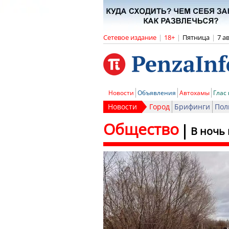
Сетевое издание
|
18+
|
Пятница
|
7 а
Новости
Объявления
Автохамы
Глас
Новости
Город
Брифинги
Пол
Общество
В ночь