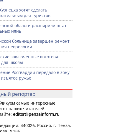
Кузнецка хотят сделать
кательным для туристов
енской области расширили штат
ьных нянь
нской больнице завершен ремонт
ния неврологии
ские заключенные изготовят
 для школы
ение Росгвардии передало в зону
 изъятое ружье
ный репортер
ликуем самые интересные
и от наших читателей.
лайте:
editor
@penzainform.ru
едакции: 440026, Россия, г. Пенза,
ова, д.18Б.