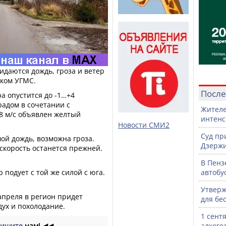
идаются дождь, гроза и ветер
ком УГМС.
После
а опустится до -1…+4
градом в сочетании с
Жителе
8 м/с объявлен желтый
интен
Новости СМИ2
Суд пр
й дождь, возможна гроза.
Дзержи
скорость останется прежней.
В Пенз
р подует с той же силой с юга.
автобу
Утверж
 апреля в регион придет
для бе
ух и похолодание.
1 сент
ишите
нам!
◀◀
алкого