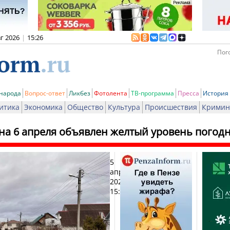
вг 2026
|
15:26
Пого
 народа
Вопрос-ответ
Ликбез
Фотолента
ТВ-программа
Пресса
История
итика
Экономика
Общество
Культура
Происшествия
Кримин
 на 6 апреля объявлен желтый уровень погод
5
Печа
апреля
2026,
15:46