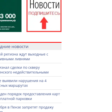
дние новости
й региона ждут выходные с
сивными ливнями
изнал сделки по скверу
нского недействительными
е выявили нарушения на 4
сных маршрутах
ден порядок предоставления карт
сплатной парковки
ября в Пензе запретят продажу
ля