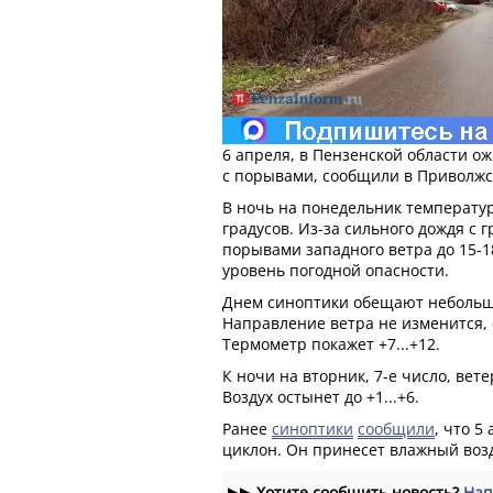
6 апреля, в Пензенской области ож
с порывами, сообщили в Приволжс
В ночь на понедельник температур
градусов. Из-за сильного дождя с 
порывами западного ветра до 15-1
уровень погодной опасности.
Днем синоптики обещают небольшо
Направление ветра не изменится, 
Термометр покажет +7...+12.
К ночи на вторник, 7-е число, вете
Воздух остынет до +1...+6.
Ранее
синоптики
сообщили
, что 5
циклон. Он принесет влажный возд
▶▶
Хотите сообщить новость?
Нап