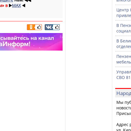
м» в
▶️
MAX
◀️
Центр 
привле
В Пенз
социал
В Бели
отделе
Пензен
мебель
Управл
СВО 81
Народ
Мы пуб
новост
Присы
Адрес р
ул. Кир