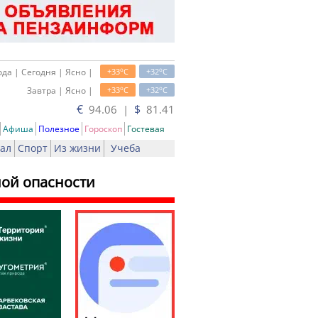
o
o
да | Сегодня | Ясно |
+33
C
+32
C
o
o
Завтра | Ясно |
+33
C
+32
C
€
$
94.06 |
81.41
Афиша
Полезное
Гороскоп
Гостевая
ал
Спорт
Из жизни
Учеба
ной опасности
ть