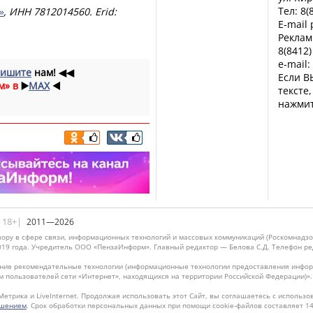
Тел: 8(
»
, ИНН 7812014560. Еrid:
E-mail
Реклам
8(8412)
e-mail:
ишите
нам!
◀◀
Если В
м» в
▶️
MAX
◀️
тексте
нажмит
|18+|
2011—2026
ору в сфере связи, информационных технологий и массовых коммуникаций (Роскомнадзо
019 года. Учредитель ООО «ПензаИнформ». Главный редактор — Белова С.Д. Телефон реда
ие рекомендательные технологии (информационные технологии предоставления информ
м пользователей сети «Интернет», находящихся на территории Российской Федерации)»
Метрика и LiveInternet. Продолжая использовать этот Сайт, вы соглашаетесь с использо
ашением
. Срок обработки персональных данных при помощи cookie-файлов составляет 14