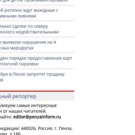
й региона ждут выходные с
сивными ливнями
изнал сделки по скверу
нского недействительными
е выявили нарушения на 4
сных маршрутах
ден порядок предоставления карт
сплатной парковки
ября в Пензе запретят продажу
ля
ный репортер
ликуем самые интересные
и от наших читателей.
лайте:
editor
@penzainform.ru
едакции: 440026, Россия, г. Пенза,
ова, д.18Б.