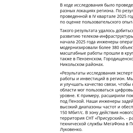
В ходе исследования было проведен
разных локациях региона. По резу
проведенной в IV квартале 2025 г
по оценке пользовательского опыта 
Такого результата удалось добить
развитию телеком-инфраструктуры
начала 2025 года инженеры опера
модернизировали более 380 объек
масштабные работы прошли в круп
также в Пензенском, Городищенско
Никольском районах.
«Результаты исследования эксперт
работы и инвестиций в регион. М
и улучшать качество связи, чтобы
области мог пользоваться цифров
уровне. К примеру, расширили по
под Пензой. Наши инженеры задей
высокий диапазоны частот и обесп
150 Мбит/c. В зону действия ново
территория СНТ «Присурский», - р
технической службы МегаФона в П
Луковенко.