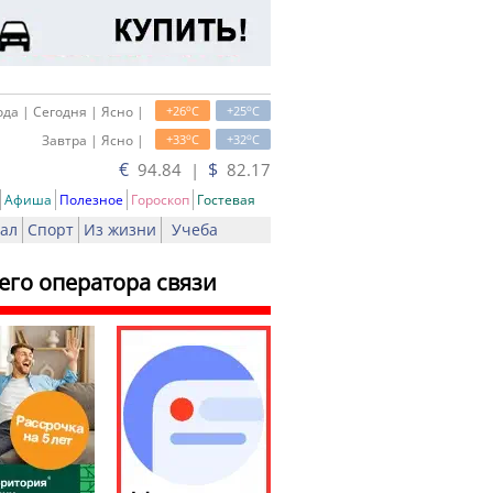
o
o
да | Сегодня | Ясно |
+26
C
+25
C
o
o
Завтра | Ясно |
+33
C
+32
C
€
$
94.84 |
82.17
Афиша
Полезное
Гороскоп
Гостевая
ал
Спорт
Из жизни
Учеба
его оператора связи
ь