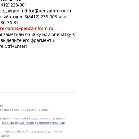
8412) 238-001
 редакции:
editor
@penzainform.ru
ный отдел: 8(8412) 238-003 или
 30-36-37
reklama@penzainform.ru
Ы заметили ошибку или опечатку в
, выделите его фрагмент и
е Ctrl+Enter!
р).
кции 8 (8412) 238-001, e-mail:
ации на основе сбора, систематизации и
.
Правила применения рекомендательных
ванием cookie-файлов и других данных в
 дней.