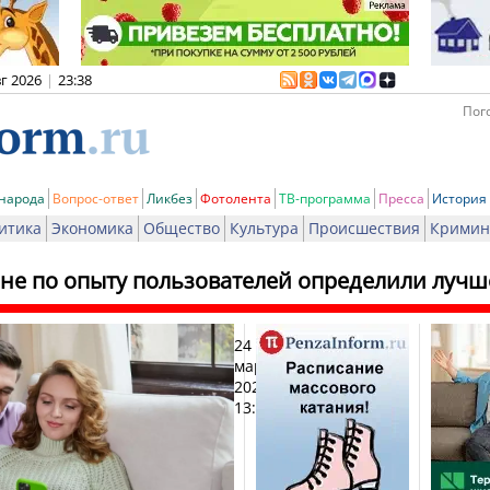
вг 2026
|
23:38
Пого
 народа
Вопрос-ответ
Ликбез
Фотолента
ТВ-программа
Пресса
История
итика
Экономика
Общество
Культура
Происшествия
Кримин
оне по опыту пользователей определили лучш
24
Печат
марта
2026,
13:03