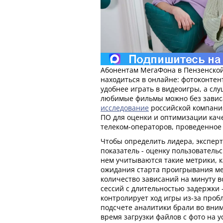
Абонентам МегаФона в Пензенской
находиться в онлайне: фотоконтен
удобнее играть в видеоигры, а слу
любимые фильмы можно без завис
исследование
российской компании 
ПО для оценки и оптимизации кач
телеком-операторов, проведенное в
Чтобы определить лидера, экспер
показатель - оценку пользовательск
нем учитываются такие метрики, к
ожидания старта проигрывания ме
количество зависаний на минуту в
сессий с длительностью задержки -
контролирует ход игры из-за проб
подсчете аналитики брали во вни
время загрузки файлов с фото на у