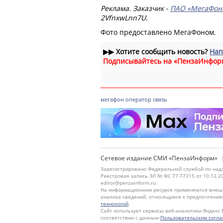
Реклама. Заказчик -
ПАО «МегаФон
2VfnxwLnn7U.
Фото предоставлено МегаФоном.
▶▶
Хотите сообщить новость?
Нап
Подписывайтесь на «ПензаИнфор
мегафон
оператор
связь
Сетевое издание СМИ «ПензаИнформ»
Зарегистрировано Федеральной службой по надз
Реестровая запись ЭЛ № ФС 77-77315 от 10.12.2
editor@penzainform.ru.
На информационном ресурсе применяются внешн
анализа сведений, относящихся к предпочтения
технологий
.
Сайт использует сервисы веб-аналитики Яндекс 
соответствии с данным
Пользовательским согл