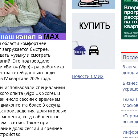
 области комфортнее
т загружается быстрее,
шать музыку и смотреть
После
аний. Это подтвердило
«Виго» (Vigo) - разработчика
8 авгу
ества сетей данных среди
дождли
Новости СМИ2
 IV квартале 2025 года.
Бизнес
ты использовали специальный
украше
ого опыта (Vigo UX Score). В
ак число сессий с временем
Глава 
диаконтента более 3 секунд,
Москов
оспроизведения, доля игровых
«Терри
 момента, когда абонент не
возвед
лем с сетью. Также при
мание долю сессий и среднее
Информ
стройство.
соцсет