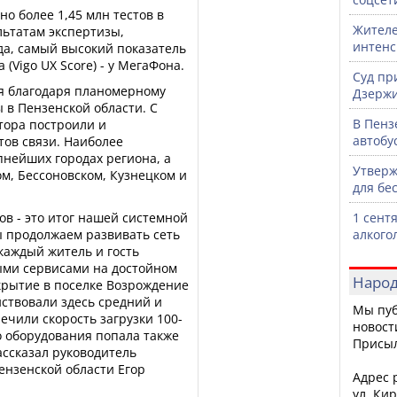
о более 1,45 млн тестов в
Жителе
льтатам экспертизы,
интен
ода, самый высокий показатель
(Vigo UX Score) - у МегаФона.
Суд пр
ся благодаря планомерному
Дзержи
 в Пензенской области. С
В Пенз
тора построили и
автобу
тов связи. Наиболее
нейших городах региона, а
Утверж
м, Бессоновском, Кузнецком и
для бе
ов - это итог нашей системной
1 сент
ы продолжаем развивать сеть
алкого
 каждый житель и гость
ыми сервисами на достойном
Народ
крытие в поселке Возрождение
ствовали здесь средний и
Мы пуб
ечили скорость загрузки 100-
новост
го оборудования попала также
Присы
ассказал руководитель
ензенской области Егор
Адрес р
ул. Кир