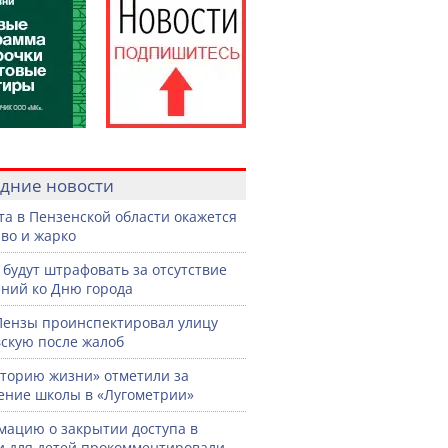
дние новости
ста в Пензенской области окажется
во и жарко
 будут штрафовать за отсутствие
ний ко Дню города
Пензы проинспектировал улицу
скую после жалоб
торию жизни» отметили за
ение школы в «Лугометрии»
ацию о закрытии доступа в
и для детей прокомментировали