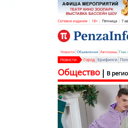
Сетевое издание
|
18+
|
Пятница
|
7 а
Новости
Объявления
Автохамы
Глас
Новости
Город
Брифинги
Пол
Общество
В реги