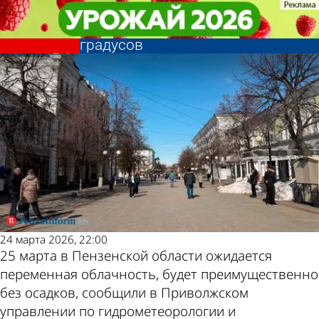
Общество
Общество
25 марта воздух в Пензенской
25 марта воздух в Пензенской
Другие новости по
Погода и курсы
области прогреется до +11
области прогреется до +11
градусов
градусов
теме
валют в Пензе
24 марта 2026, 22:00
25 марта в Пензенской области ожидается
переменная облачность, будет преимущественно
без осадков, сообщили в Приволжском
управлении по гидрометеорологии и