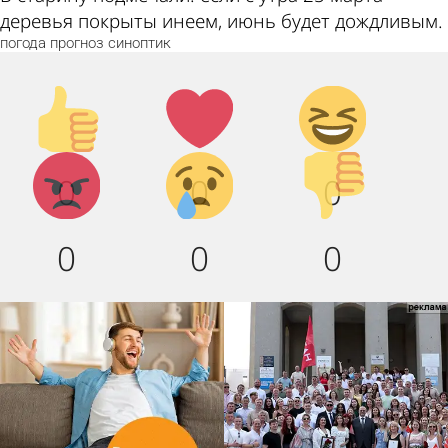
деревья покрыты инеем, июнь будет дождливым.
погода
прогноз
синоптик
Палец
Лайк!
Дикий
вверх!
смех!
Агрессия!
Грусть
Палец
0
0
0
:(
вниз!
0
0
0