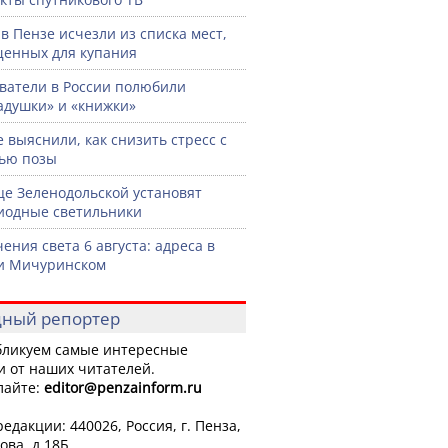
 в Пензе исчезли из списка мест,
енных для купания
ватели в России полюбили
адушки» и «книжки»
 выяснили, как снизить стресс с
ью позы
це Зеленодольской установят
иодные светильники
ения света 6 августа: адреса в
и Мичуринском
ный репортер
ликуем самые интересные
и от наших читателей.
лайте:
editor
@penzainform.ru
едакции: 440026, Россия, г. Пенза,
ова, д.18Б.