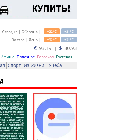
o
o
| Сегодня | Облачно |
+22
C
+21
C
o
o
Завтра | Ясно |
+32
C
+31
C
€
$
93.19 |
80.93
Афиша
Полезное
Гороскоп
Гостевая
ал
Спорт
Из жизни
Учеба
ед
ь