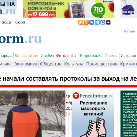
г 2026
|
08:09
Погода 
 народа
Вопрос-ответ
Ликбез
Фотолента
ТВ-программа
Пресса
История
итика
Экономика
Общество
Культура
Происшествия
Кримин
 начали составлять протоколы за выход на л
18
Печат
марта
2026,
11:03