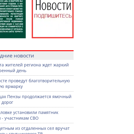
дние новости
ста жителей региона ждет жаркий
ренный день
сте проведут благотворительную
ую ярмарку
цах Пензы продолжается ямочный
 дорог
словке установили памятник
 - участникам СВО
етным из отдаленных сел вручат
кты спутникового ТВ