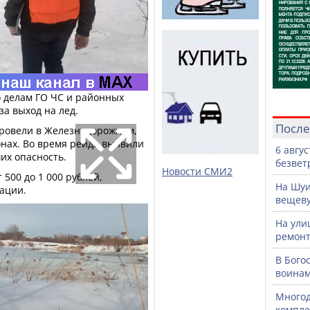
о делам ГО ЧС и районных
а выход на лед.
После
ровели в Железнодорожном,
нах. Во время рейда выявили
6 авгу
их опасность.
безвет
Новости СМИ2
500 до 1 000 рублей,
На Шуи
ации.
вещев
На ули
ремонт
В Бого
воинам
Многод
компле