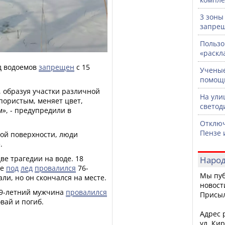
3 зоны
запрещ
Пользо
«раскл
ед водоемов
запрещен
с 15
Ученые
помощ
 образуя участки различной
На ули
пористым, меняет цвет,
светод
», - предупредили в
Отключ
Пензе 
вой поверхности, люди
.
ве трагедии на воде. 18
Народ
ще
под
лед
провалился
76-
Мы пуб
ли, но он скончался на месте.
новост
49-летний мужчина
провалился
Присы
вай и погиб.
Адрес р
ул. Кир