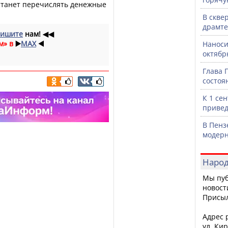
станет перечислять денежные
В скве
драмте
ишите
нам!
◀◀
м» в
▶️
MAX
◀️
Наноси
октяб
Глава 
состоя
К 1 се
привед
В Пенз
модерн
Народ
Мы пуб
новост
Присы
Адрес р
ул. Кир