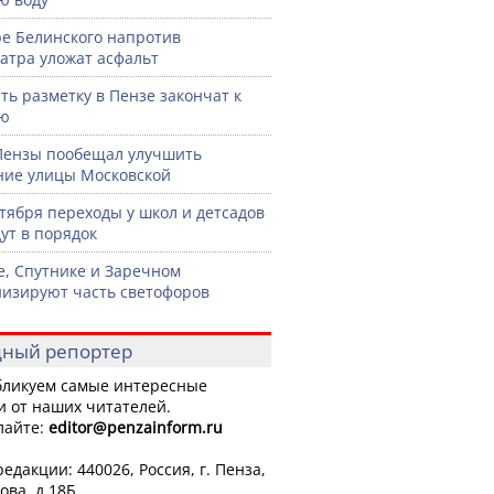
ре Белинского напротив
атра уложат асфальт
ть разметку в Пензе закончат к
рю
Пензы пообещал улучшить
ние улицы Московской
нтября переходы у школ и детсадов
ут в порядок
е, Спутнике и Заречном
изируют часть светофоров
ный репортер
ликуем самые интересные
и от наших читателей.
лайте:
editor
@penzainform.ru
едакции: 440026, Россия, г. Пенза,
ова, д.18Б.