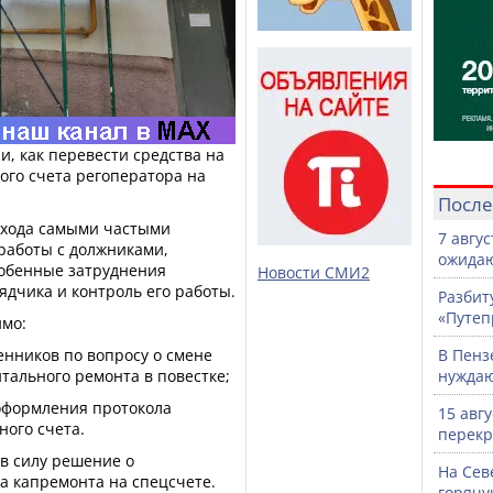
, как перевести средства на
ого счета регоператора на
После
ехода самыми частыми
7 авгу
 работы с должниками,
ожидаю
собенные затруднения
Новости СМИ2
дчика и контроль его работы.
Разбит
«Путеп
имо:
енников по вопросу о смене
В Пенз
тального ремонта в повестке;
нужда
 оформления протокола
15 авг
ного счета.
перекр
 в силу решение о
На Сев
 капремонта на спецсчете.
горячу