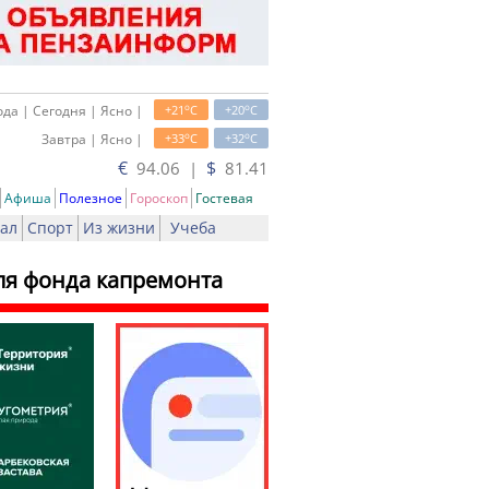
o
o
да | Сегодня | Ясно |
+21
C
+20
C
o
o
Завтра | Ясно |
+33
C
+32
C
€
$
94.06 |
81.41
Афиша
Полезное
Гороскоп
Гостевая
ал
Спорт
Из жизни
Учеба
для фонда капремонта
ь