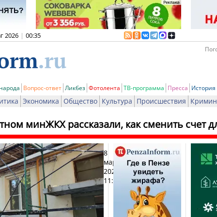
вг 2026
|
00:35
Пого
 народа
Вопрос-ответ
Ликбез
Фотолента
ТВ-программа
Пресса
История
итика
Экономика
Общество
Культура
Происшествия
Кримин
тном минЖКХ рассказали, как сменить счет 
8
Печат
марта
2026,
11:36