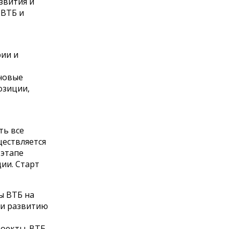
звития и
 ВТБ и
ии и
новые
озиции,
ть все
ществляется
 этапе
ии. Старт
ы ВТБ на
 и развитию
оекты. ВТБ