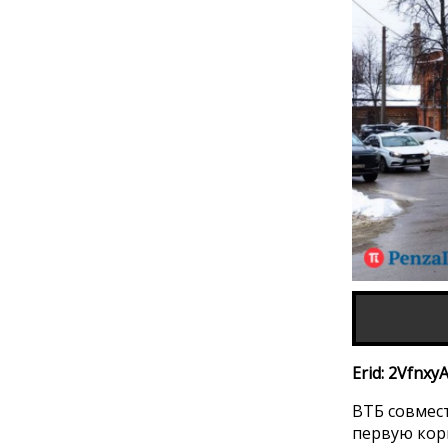
Erid: 2Vfnxy
ВТБ совмес
первую кор