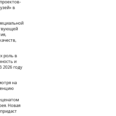
 проектов-
узей» в
специальной
ствующей
ия,
качеств,
х роль в
чность и
 2026 году
мотря на
ренцию
меценатом
рея. Новая
 придаст