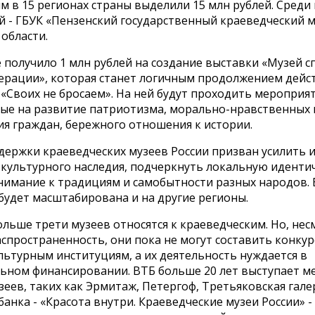
 в 15 регионах страны выделили 15 млн рублей. Среди
 - ГБУК «Пензенский государственный краеведческий м
области.
 получило 1 млн рублей на создание выставки «Музей 
ерации», которая станет логичным продолжением дей
«Своих не бросаем». На ней будут проходить мероприят
ые на развитие патриотизма, морально-нравственных 
ия граждан, бережного отношения к истории.
ержки краеведческих музеев России призван усилить и
 культурного наследия, подчеркнуть локальную иденти
нимание к традициям и самобытности разных народов. В
будет масштабирована и на другие регионы.
ольше трети музеев относятся к краеведческим. Но, нес
спространенность, они пока не могут составить конку
льтурным институциям, а их деятельность нуждается в
ьном финансировании. ВТБ больше 20 лет выступает 
еев, таких как Эрмитаж, Петергоф, Третьяковская гале
анка - «Красота внутри. Краеведческие музеи России» -