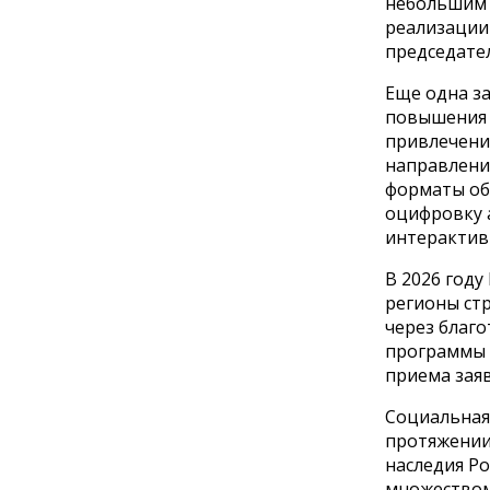
небольшим 
реализации
председате
Еще одна з
повышения 
привлечени
направлени
форматы об
оцифровку 
интерактив
В 2026 году
регионы ст
через благо
программы 
приема заяв
Социальная
протяжении
наследия Ро
множеством