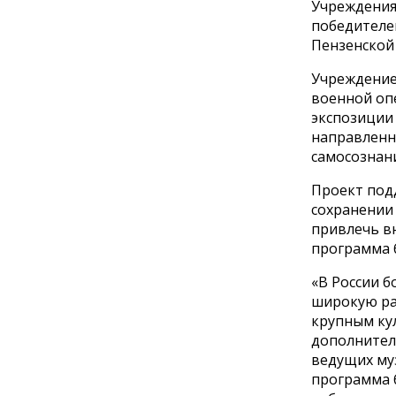
Учреждениям
победителей
Пензенской 
Учреждение
военной оп
экспозиции 
направленн
самосознан
Проект подд
сохранении
привлечь в
программа 
«В России б
широкую ра
крупным ку
дополнител
ведущих муз
программа б