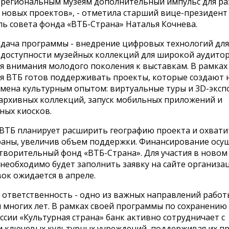
региональным музеям дополнительный импульс для ра
 новых проектов», - отметила старший вице-президент
ль совета фонда «ВТБ-Страна» Наталья Кочнева.
адача программы - внедрение цифровых технологий для
доступности музейных коллекций для широкой аудитор
я внимания молодого поколения к выставкам. В рамках
я ВТБ готов поддерживать проекты, которые создают 
мена культурным опытом: виртуальные туры и 3D-эксп
архивных коллекций, запуск мобильных приложений и
ных киосков.
 ВТБ планирует расширить географию проекта и охвати
раны, увеличив объем поддержки. Финансирование осу
творительный фонд «ВТБ-Страна». Для участия в новом
необходимо будет заполнить заявку на сайте организац
ок ожидается в апреле.
 ответственность - одно из важных направлений работ
 многих лет. В рамках своей программы по сохранению
ссии «Культурная страна» банк активно сотрудничает с
 ключевых культурных учреждений, поддерживая их пр