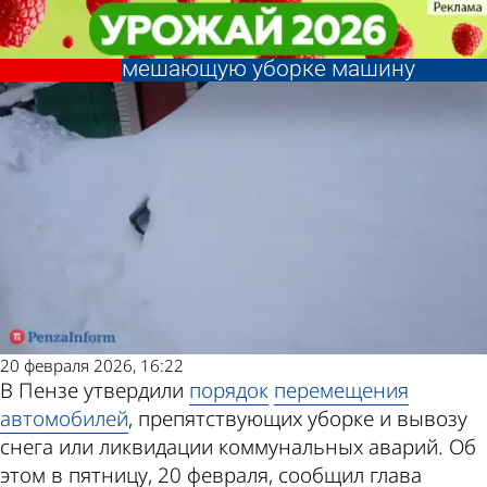
Общество
Общество
Стало известно, на какое
Стало известно, на какое
Другие новости
Погода и курсы
расстояние переместят
расстояние переместят
мешающую уборке машину
мешающую уборке машину
по теме
валют в Пензе
20 февраля 2026, 16:22
В Пензе утвердили
порядок
перемещения
автомобилей
, препятствующих уборке и вывозу
снега или ликвидации коммунальных аварий. Об
этом в пятницу, 20 февраля, сообщил глава