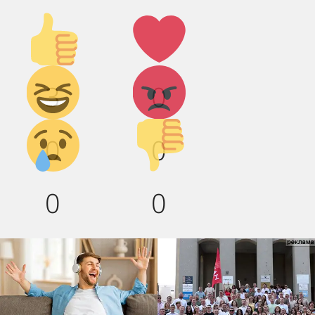
Палец
Лайк!
вверх!
Дикий
Агрессия!
3
0
смех!
Грусть :(
Палец
0
0
вниз!
0
0